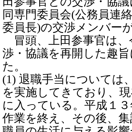
田参事官との交渉・協議
同専門委員会(公務員連
委員長)の交渉メンバー
冒頭、上田参事官は、
渉・協議を再開した趣旨
た。
(1) 退職手当について
を実施してきており、現
に入っている。平成１３
作業を終え、その後、集
職員の生活に与える影響