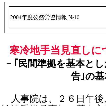
2004年度公務労協情報 №10
寒冷地手当見直しにつ
－｢民間準拠を基本とし
告｣の
人事院は、２６日午後