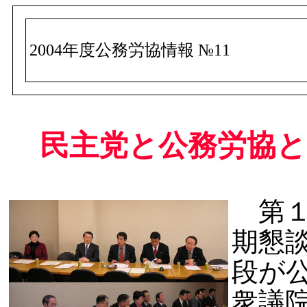
2004年度公務労協情報 №11
民主党と公務労協と
第１
期懇
段が公
衆議