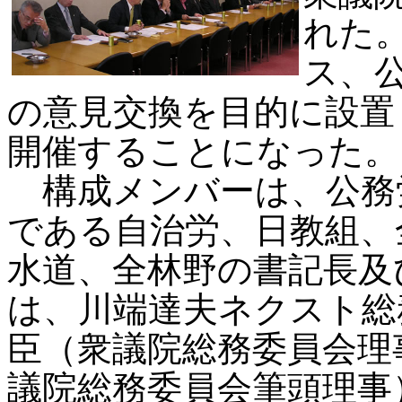
れた
ス、
の意見交換を目的に設置
開催することになった。
構成メンバーは、公務
である自治労、日教組、
水道、全林野の書記長及
は、川端達夫ネクスト総
臣（衆議院総務委員会理
議院総務委員会筆頭理事