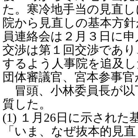
た。寒冷地手当の見直し
院から見直しの基本方針
員連絡会は２月３日に申
交渉は第１回交渉であり
するよう人事院を追及し
団体審議官、宮本参事官
冒頭、小林委員長が以
質した。
(1) １月26日に示さ
「いま、なぜ抜本的見直