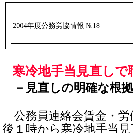
2004年度公務労協情報 №18
寒冷地手当見直しで職
－見直しの明確な根
公務員連絡会賃金・労働
後１時から寒冷地手当見