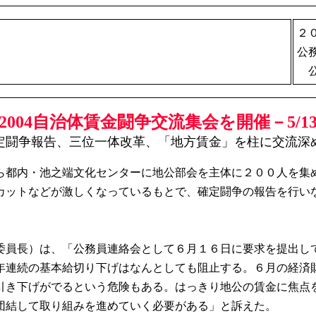
２
公
公
2004自治体賃金闘争交流集会を開催－5/1
定闘争報告、三位一体改革、「地方賃金」を柱に交流深
都内・池之端文化センターに地公部会を主体に２００人を集め、
ットなどが激しくなっているもとで、確定闘争の報告を行い
員長）は、「公務員連絡会として６月１６日に要求を提出し
年連続の基本給切り下げはなんとしても阻止する。６月の経済
引き下げがでるという危険もある。はっきり地公の賃金に焦点
団結して取り組みを進めていく必要がある」と訴えた。