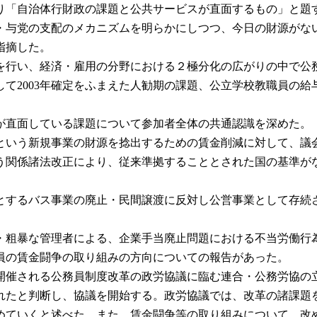
「自治体行財政の課題と公共サービスが直面するもの」と題
・与党の支配のメカニズムを明らかにしつつ、今日の財源がな
指摘した。
行い、経済・雇用の分野における２極分化の広がりの中で公
て2003年確定をふまえた人勧期の課題、公立学校教職員の
直面している課題について参加者全体の共通認識を深めた。
いう新規事業の財源を捻出するための賃金削減に対して、議
関係諸法改正により、従来準拠することとされた国の基準が
するバス事業の廃止・民間譲渡に反対し公営事業として存続
粗暴な管理者による、企業手当廃止問題における不当労働行
員の賃金闘争の取り組みの方向についての報告があった。
催される公務員制度改革の政労協議に臨む連合・公務労協の
れたと判断し、協議を開始する。政労協議では、改革の諸課題
めていくと述べた。また、賃金闘争等の取り組みについて、改