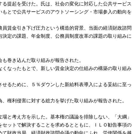
する提起を受けた。氏は、社会の変化に対応した公共サービス
いもとで公共サービスのアウトソーシング・市場参入の動向を
務員賃金引き下げ圧力という構造的背景、当面の経済財政諮問
給与決定の課題、年金制度、公務員制度改革の課題の取り組みに
会も巻き込んだ取り組みが報告された。
なくなったもとで、新しい賃金決定の仕組みの構築の取り組み
させるために、５％ダウンした新給料表導入による妥結に至っ
為、権利侵害に対する総力を挙げた取り組みが報告された。
立場と考え方を示した。基本権の議論を排除しない、「大綱」
をセットで解決することを求めるとともに、ＩＬＯ勧告事項の
めて財政当局、経済財政諮問会議の動向にふれ、労使関係を越