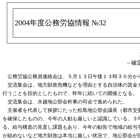
2004年度公務労協情報 №32
－確
公務労協公務員連絡会は、５月１３日午後１３時３０分から
交流集会は、地方財政危機などを理由とする自治体の賃金カ
行うことを目的としたもので、昨年に続いての開催となる。
交流集会は、水越地公部会幹事の司会で進められた。
主催者を代表して挨拶にたった松島地公部会議長（都市交委
を確保したものの、今年の人勧も厳しいと認識している。３
る。給与構造の見直し課題もあり、今年の勧告で地域の給与
が組めないなど地方財政は本当に厳しい状況で、地公部会が