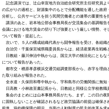
記念講演では、辻山幸宣地方自治総合研究所主任研究員より
の広がりの過程と、財源集中のもとで分配機能を通した政府
分析し、公共サービスを担う民間労働者との連帯の重要性を
講演のあと、岩本地公部会事務局長が交流集会の基調報告を
会議における地方賃金の切り下げ強要という厳しい情勢、そし
ついて報告・提起した。
次いで、５人の構成組織代表から闘争報告を受け、各組織が
自治労・千葉保宮城県職委員長からは、経済産業再生戦略と
日教組・藤川伸治中執からは、国立大学の独法化にともなう
について報告があった。
都市交・楢原孝彦横浜交通労組調査部長から、赤字を理由と
た取り組みが報告された。
全水道・久保田和尊中執から、宇和島市の労働関係に無知・
日高教・小林政至書記長から、日教組と同様公立学校教職
集会のまとめには山本事務局長がたち、まず、この日の夜開
に固執しないことが確認されるなど政労協議の前提は確保さ
前進、協約権保障の明示、当面の人勧制度の民主的改革を求