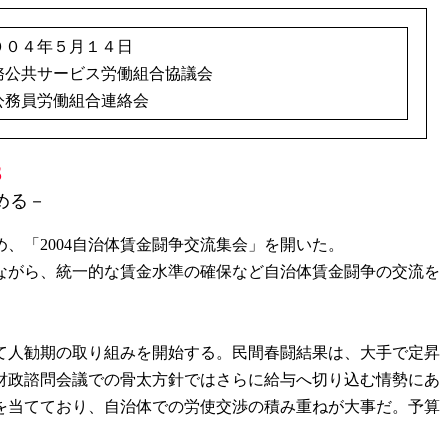
００４年５月１４日
務公共サービス労働組合協議会
務員労働組合連絡会
3
める－
「2004自治体賃金闘争交流集会」を開いた。
ながら、統一的な賃金水準の確保など自治体賃金闘争の交流を
て人勧期の取り組みを開始する。民間春闘結果は、大手で定昇
財政諮問会議での骨太方針ではさらに給与へ切り込む情勢にあ
を当てており、自治体での労使交渉の積み重ねが大事だ。予算