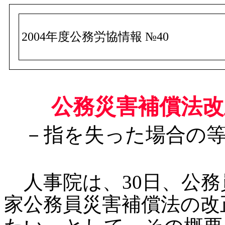
2004年度公務労協情報 №40
公務災害補償法改
－指を失った場合の
人事院は、30日、公務
家公務員災害補償法の改