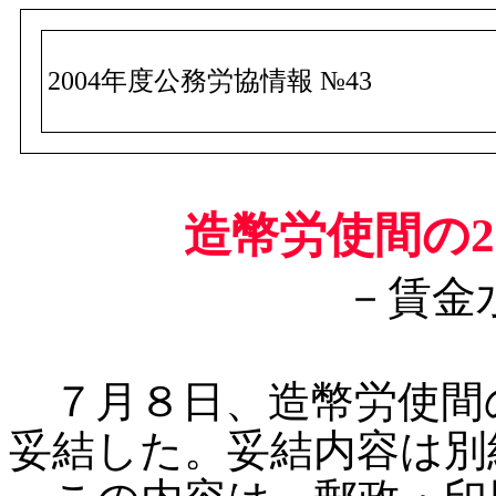
2004年度公務労協情報 №43
造幣労使間の2
－賃金
７月８日、造幣労使間
妥結した。妥結内容は別