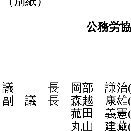
（別紙）
公務労協
議 長 岡部 謙治(
副 議 長 森越 康雄(
菰田 義憲(ＪＰ
丸山 建藏(国公