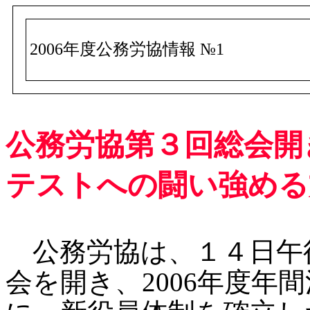
2006年度公務労協情報 №1
公務労協第３回総会開
テストへの闘い強める方
公務労協は、１４日午
会を開き、2006年度年