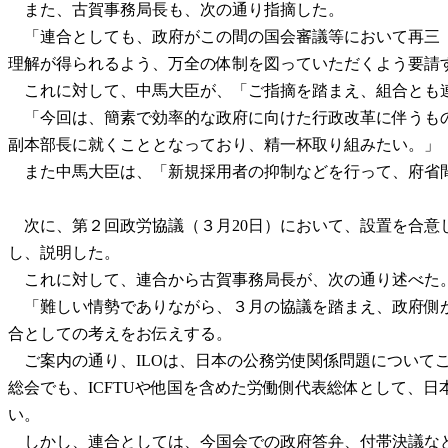
また、古賀事務局長も、次の通り指摘した。
「連合としても、政府がこの間の国会審議等において再三『
理解が得られるよう、万全の体制を図っていただくよう要請
これに対して、中馬大臣が、「ご指摘を踏まえ、組合とも連
「今回は、簡素で効率的な政府に向けた行政改革に伴うもの
副本部長に就くこととなっており、精一杯取り組みたい。」
また中馬大臣は、「新規採用者の抑制などを行って、府省間
次に、第２回政労協議（３月20日）において、設置を合意
し、説明した。
これに対して、連合から古賀事務局長が、次の通り述べた
「難しい情勢でありながら、３月の協議を踏まえ、政府側が
合としての考えをお伝えする。
ご案内の通り、ILOは、日本の公務労使関係問題について
総会でも、ICFTUや他国を含めた労働側代表総体として、
い。
しかし、連合としては、今国会での政府答弁、付帯決議など