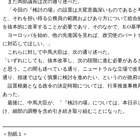
また岡部議長は次の通り述べた。
「今回の『検討の場』の設置は大変意義深いものであると考
と、それを担い得る公務員の範囲およびあり方について総合
を抜本的に改革することが必要であり、そのなかで、ILO基
ヨーロッパを始め、他の先進国を見れば、政労使のパートナ
に対応してほしい。」
これらに対して中馬大臣は、次の通り述べた。
「いずれにしても、抜本改革し、次の段階に進む必要がある
と思う。この間も述べている通り、ニュートラルな立場で改
通り、拙速ではなく慎重に検討を進めたい、というのが政府
設置根拠となる政令の決定時期については、行革推進事務局
あった。
最後に、中馬大臣が、「『検討の場』については、本日示し
け、細部の調整を含め引き続き取り組むことになった。
＜別紙１＞