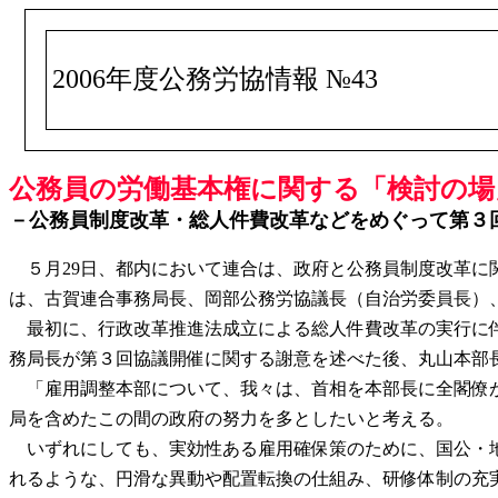
2006年度公務労協情報 №43
公務員の労働基本権に関する「検討の場」
－公務員制度改革・総人件費改革などをめぐって第３
５月29日、都内において連合は、政府と公務員制度改革に
は、古賀連合事務局長、岡部公務労協議長（自治労委員長）
最初に、行政改革推進法成立による総人件費改革の実行に伴
務局長が第３回協議開催に関する謝意を述べた後、丸山本部
「雇用調整本部について、我々は、首相を本部長に全閣僚が
局を含めたこの間の政府の努力を多としたいと考える。
いずれにしても、実効性ある雇用確保策のために、国公・地
れるような、円滑な異動や配置転換の仕組み、研修体制の充