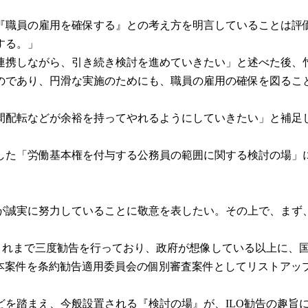
職員の雇用を確保する』との考え方を明言していることは評
する。」
携しながら、引き続き検討を進めていきたい」と述べた後、
であり、円滑な実施のためにも、職員の雇用の確保を図るこ
配転などが余裕を持ってやれるようにしていきたい」と補足
した「労働基本権を付与する公務員の範囲に関する検討の場」
。
誠実に努力していることに敬意を表したい。その上で、まず、明
これまで三度勧告を行っており、政府が想像している以上に、
日本案件を条約勧告適用委員会の個別審査案件としてリストア
を踏まえ、今般設置される『検討の場』が、ILO勧告の趣旨