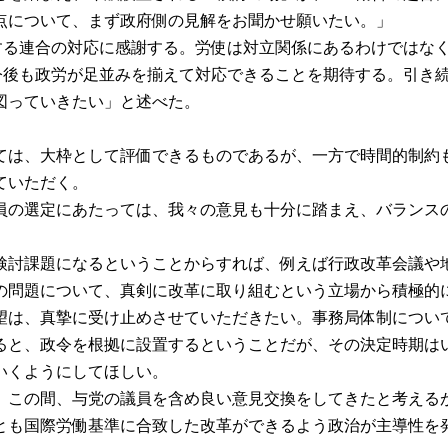
点について、まず政府側の見解をお聞かせ願いたい。」
る連合の対応に感謝する。労使は対立関係にあるわけではなく
今後も政労が足並みを揃えて対応できることを期待する。引き続
図っていきたい」と述べた。
は、大枠として評価できるものであるが、一方で時間的制約
ていただく。
の選定にあたっては、我々の意見も十分に踏まえ、バランス
討課題になるということからすれば、例えば行政改革会議や
の問題について、真剣に改革に取り組むという立場から積極的
は、真摯に受け止めさせていただきたい。事務局体制につい
と、政令を根拠に設置するということだが、その決定時期は
いくようにしてほしい。
で、この間、与党の議員を含め良い意見交換をしてきたと考える
とも国際労働基準に合致した改革ができるよう政治が主導性を