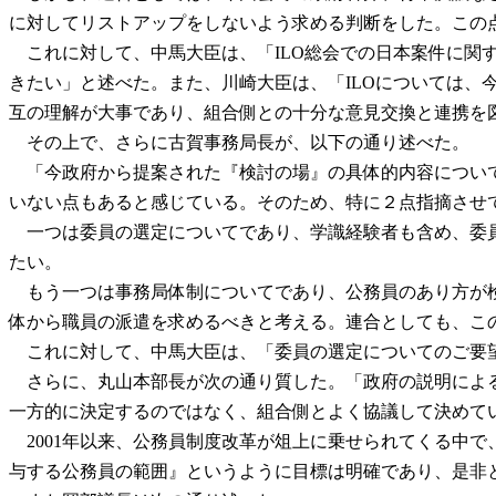
に対してリストアップをしないよう求める判断をした。この
これに対して、中馬大臣は、「ILO総会での日本案件に関す
きたい」と述べた。また、川崎大臣は、「ILOについては、
互の理解が大事であり、組合側との十分な意見交換と連携を
その上で、さらに古賀事務局長が、以下の通り述べた。
「今政府から提案された『検討の場』の具体的内容について
いない点もあると感じている。そのため、特に２点指摘させ
一つは委員の選定についてであり、学識経験者も含め、委員
たい。
もう一つは事務局体制についてであり、公務員のあり方が検
体から職員の派遣を求めるべきと考える。連合としても、こ
これに対して、中馬大臣は、「委員の選定についてのご要望
さらに、丸山本部長が次の通り質した。「政府の説明による
一方的に決定するのではなく、組合側とよく協議して決めて
2001年以来、公務員制度改革が俎上に乗せられてくる中
与する公務員の範囲』というように目標は明確であり、是非