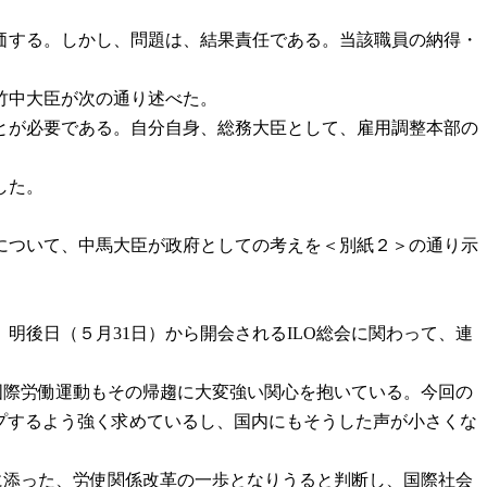
価する。しかし、問題は、結果責任である。当該職員の納得・
竹中大臣が次の通り述べた。
とが必要である。自分自身、総務大臣として、雇用調整本部の
した。
について、中馬大臣が政府としての考えを＜別紙２＞の通り示
後日（５月31日）から開会されるILO総会に関わって、連
国際労働運動もその帰趨に大変強い関心を抱いている。今回の
ップするよう強く求めているし、国内にもそうした声が小さくな
に添った、労使関係改革の一歩となりうると判断し、国際社会