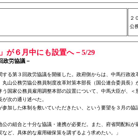
２
公
が６月中にも設置へ－5/29
回政労協議－
関する第３回政労協議を開催した。政府側からは、中馬行政改
、丸山公務労協公務員制度改革対策本部長（国公連合委員長）
う国家公務員雇用調整本部の設置について、中馬大臣が、＜
長が次の通り述べた。
参加した体制を敷いていただきたい、という要望を３月の協
公の組合と十分な協議・連携が必要だ。また、府省間配転が
実など、具体的な雇用確保策を講ずるよう求めたい。」