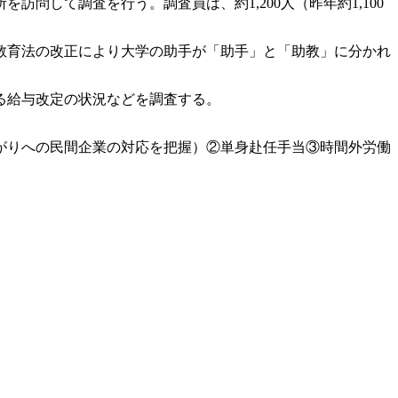
問して調査を行う。調査員は、約1,200人（昨年約1,100
校教育法の改正により大学の助手が「助手」と「助教」に分かれ
る給与改定の状況などを調査する。
。
がりへの民間企業の対応を把握）②単身赴任手当③時間外労働