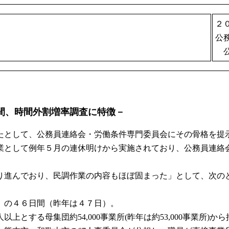
２
公
公
間、時間外割増率調査に特徴－
として、公務員連絡会・労働条件専門委員会にその骨格を提
として例年５月の連休明けから実施されており、公務員連絡
進んでおり、民調作業の内容もほぼ固まった」として、次の
）の４６日間（昨年は４７日）。
する母集団約54,000事業所(昨年は約53,000事業所)から抽出し