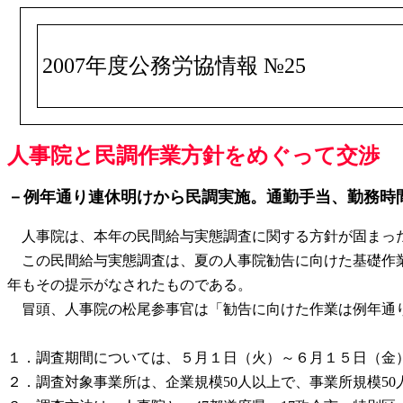
2007年度公務労協情報 №25
人事院と民調作業方針をめぐって交渉
－例年通り連休明けから民調実施。通勤手当、勤務時
人事院は、本年の民間給与実態調査に関する方針が固まった
この民間給与実態調査は、夏の人事院勧告に向けた基礎作業
年もその提示がなされたものである。
冒頭、人事院の松尾参事官は「勧告に向けた作業は例年通り
１．調査期間については、５月１日（火）～６月１５日（金
２．調査対象事業所は、企業規模50人以上で、事業所規模50人以上と