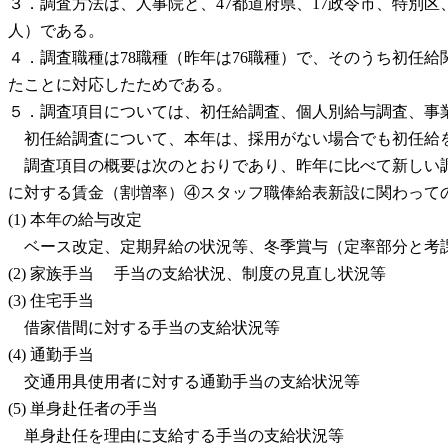
３．調査方法は、人事院と、47都道府県、17政令市、特別区、
人）である。
４．調査職種は78職種（昨年は76職種）で、そのうち初任
たことに対応したためである。
５．調査項目については、初任給調査、個人別給与調査、事
初任給調査について、本年は、採用がない場合でも初任給を
調査項目の概要は次のとおりであり、昨年に比べて新しい調
に対する賃金（割増率）④スタッフ職俸給表新設に関わって
(1) 本年の給与改定
ベース改定、定期昇給の状況等、冬季賞与（定率部分と考
(2) 家族手当 手当の支給状況、制度の見直し状況等
(3) 住宅手当
借家借間に対する手当の支給状況等
(4) 通勤手当
交通用具使用者に対する通勤手当の支給状況等
(5) 単身赴任者の手当
単身赴任を理由に支給する手当の支給状況等