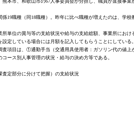
熊本市、和歌山市の67人事委員会が分担し、職員が直接事業所を訪
給関係19職種（同18職種）。昨年に比べ職種が増えたのは、学
業所単位の賞与等の支給状況や給与の支給総額、事業所におけ
設定している場合には月額を記入してもらうことにしている
査項目は、①通勤手当（交通用具使用者：ガソリン代の値上
のコース別人事管理の状況・給与の決め方等である。
課査定部分に分けて把握）の支給状況