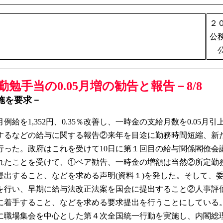
２
公
公
、勤勉手当の0.05月増の勧告と報告－8/8
施を要求－
1,352円、0.35％改善し、一時金の支給月数を0.05月
するなどの給与に関する報告②来年を目途に勤務時間短縮、新
行った。政府はこれを受けて10日に第１回目の給与関係閣僚会
たことを受けて、①ベア勧告、一時金の増額は当然②所定勤
提出すること、などを求める声明(資料１)を発した。そして、
を行い、早期に給与法改正法案を国会に提出すること②人事評
に着手すること、などを求める要求提出を行うことにしている
職場集会を中心とした第４次全国統一行動を実施し、内閣総