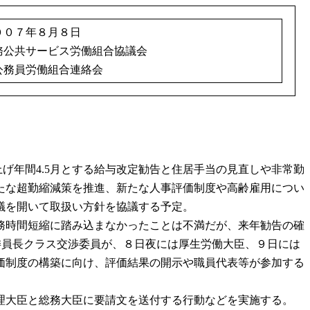
００７年８月８日
務公共サービス労働組合協議会
務員労働組合連絡会
引上げ年間4.5月とする給与改定勧告と住居手当の見直しや非常勤
たな超勤縮減策を推進、新たな人事評価制度や高齢雇用につい
議を開いて取扱い方針を協議する予定。
務時間短縮に踏み込まなかったことは不満だが、来年勧告の確
委員長クラス交渉委員が、８日夜には厚生労働大臣、９日には
価制度の構築に向け、評価結果の開示や職員代表等が参加する
。
理大臣と総務大臣に要請文を送付する行動などを実施する。