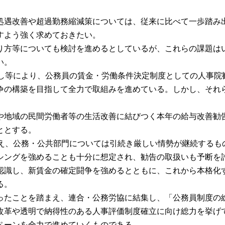
遇改善や超過勤務縮減策については、従来に比べて一歩踏み
すよう強く求めておきたい。
方等についても検討を進めるとしているが、これらの課題は
い。
直し等により、公務員の賃金・労働条件決定制度としての人事
争の構築を目指して全力で取組みを進めている。しかし、それ
。
地域の民間労働者等の生活改善に結びつく本年の給与改善勧
ととする。
いえ、公務・公共部門については引続き厳しい情勢が継続する
シングを強めることも十分に想定され、勧告の取扱いも予断を
識し、新賃金の確定闘争を強めるとともに、これから本格化
る。
たことを踏まえ、連合・公務労協に結集し、「公務員制度の
改革や透明で納得性のある人事評価制度確立に向け総力を挙げ
ペーンを全力で進めていくものである。