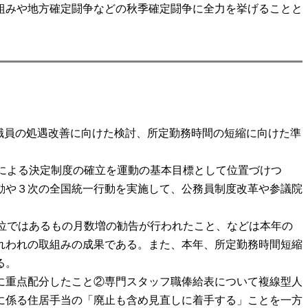
組みや地方確定闘争などの秋季確定闘争に全力を挙げることと
非常勤職員の処遇改善に向けた検討、所定勤務時間の短縮に向けた準
渉による決定制度の確立を運動の基本目標として位置づけつ
動や３次の全国統一行動を実施して、公務員制度改革や参議院
単位ではあるもの月数増の勧告が行われたこと、などは本年の
れわれの取組みの成果である。また、本年、所定勤務時間短縮
る。
に重点配分したこと②専門スタッフ職俸給表について複線型人
に係る住居手当の「廃止も含め見直しに着手する」ことを一方