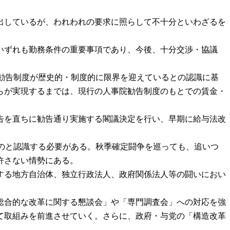
出しているが、われわれの要求に照らして不十分といわざるを
いずれも勤務条件の重要事項であり、今後、十分交渉・協議
院勧告制度が歴史的・制度的に限界を迎えているとの認識に基
らが実現するまでは、現行の人事院勧告制度のもとでの賃金・
告を直ちに勧告通り実施する閣議決定を行い、早期に給与法改
ものと認識する必要がある。秋季確定闘争を巡っても、追いつ
許さない情勢にある。
する地方自治体、独立行政法人、政府関係法人等の闘いにおい
総合的な改革に関する懇談会」や「専門調査会」への対応を強
て取組みを前進させていく。さらに、政府・与党の「構造改革