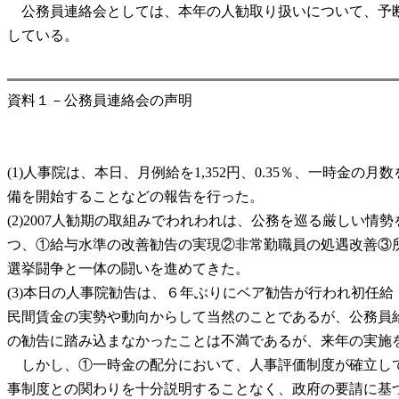
公務員連絡会としては、本年の人勧取り扱いについて、予断
している。
資料１－公務員連絡会の声明
(1)人事院は、本日、月例給を1,352円、0.35％、一時
備を開始することなどの報告を行った。
(2)2007人勧期の取組みでわれわれは、公務を巡る厳し
つ、①給与水準の改善勧告の実現②非常勤職員の処遇改善③
選挙闘争と一体の闘いを進めてきた。
(3)本日の人事院勧告は、６年ぶりにベア勧告が行われ初任
民間賃金の実勢や動向からして当然のことであるが、公務員
の勧告に踏み込まなかったことは不満であるが、来年の実施
しかし、①一時金の配分において、人事評価制度が確立して
事制度との関わりを十分説明することなく、政府の要請に基