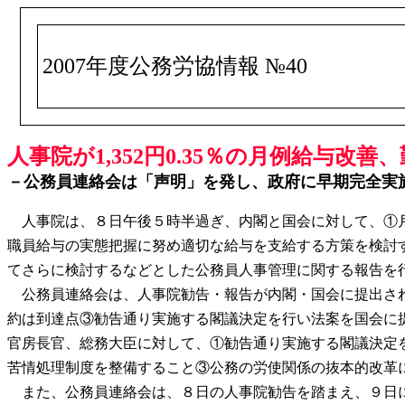
2007年度公務労協情報 №40
人事院が1,352円0.35％の月例給与改善
－公務員連絡会は「声明」を発し、政府に早期完全実
人事院は、８日午後５時半過ぎ、内閣と国会に対して、①月例給を
職員給与の実態把握に努め適切な給与を支給する方策を検討
てさらに検討するなどとした公務員人事管理に関する報告を
公務員連絡会は、人事院勧告・報告が内閣・国会に提出され
約は到達点③勧告通り実施する閣議決定を行い法案を国会に
官房長官、総務大臣に対して、①勧告通り実施する閣議決定
苦情処理制度を整備すること③公務の労使関係の抜本的改革
また、公務員連絡会は、８日の人事院勧告を踏まえ、９日に