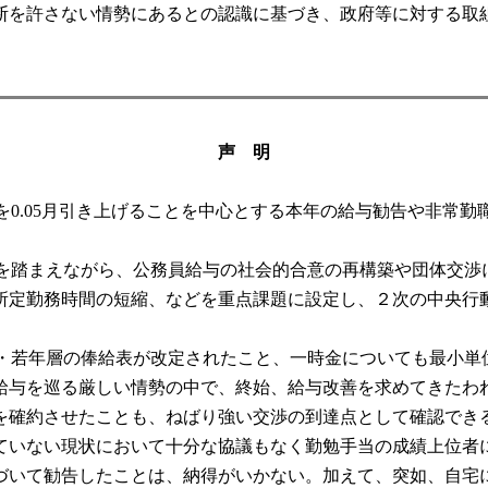
を許さない情勢にあるとの認識に基づき、政府等に対する取
声 明
金の月数を0.05月引き上げることを中心とする本年の給与勧告や
い情勢を踏まえながら、公務員給与の社会的合意の再構築や団体交
所定勤務時間の短縮、などを重点課題に設定し、２次の中央行
給・若年層の俸給表が改定されたこと、一時金についても最小
給与を巡る厳しい情勢の中で、終始、給与改善を求めてきたわ
を確約させたことも、ねばり強い交渉の到達点として確認でき
いない現状において十分な協議もなく勤勉手当の成績上位者
づいて勧告したことは、納得がいかない。加えて、突如、自宅