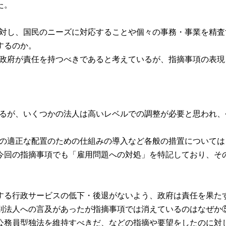
た。
臣に対し、国民のニーズに対応することや個々の事務・事業を精
するのか。
おり政府が責任を持つべきであると考えているが、指摘事項の表
つあるが、いくつかの法人は高いレベルでの調整が必要と思われ
職員の適正な配置のための仕組みの導入など各般の措置について
今回の指摘事項でも「雇用問題への対処」を特記しており、そ
る行政サービスの低下・後退がないよう、政府は責任を果た
別法人への言及があったが指摘事項では消えているのはなぜか⑤
公務員型独法を維持すべきだ、などの指摘や要望をしたのに対