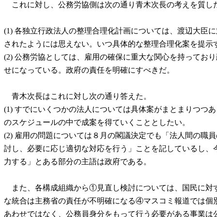
これに対し、公務労協側は次の通り青木次長の考えを質し
(1) 各独立行政法人の整理合理化計画については、渡辺大
されたようには思えない。いつ具体的な整理合理化案を提示
(2) 公務労協としては、雇用の確保に重大な関心を持って
せになっている。政府の責任を明確にすべきだ。
青木次長はこれに対し次の通り答えた。
(1) すでにいくつかの法人については具体案がまとまりつ
のスケジュールの中で成案を得ていくこととしたい。
(2) 雇用の問題については８月の閣議決定でも「法人間の
討し、必要に応じ適切な対応を行う」ことを記しているし、
力する」とある部分の主語は政府である。
また、各構成組織から①見直し検討については、国民に対す
な統合は主務省の責任が不明確になる④マスコミ報道では個
あわせではなく、公務員身分をもって行う必要がある事業は