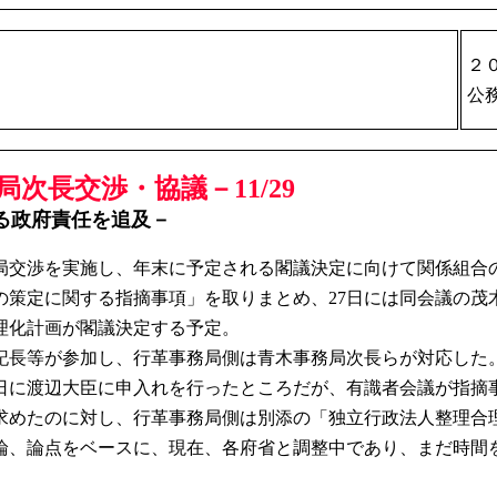
２
公
次長交渉・協議－11/29
る政府責任を追及－
務局交渉を実施し、年末に予定される閣議決定に向けて関係組合
策定に関する指摘事項」を取りまとめ、27日には同会議の茂
理化計画が閣議決定する予定。
長等が参加し、行革事務局側は青木事務局次長らが対応した
9日に渡辺大臣に申入れを行ったところだが、有識者会議が指摘
求めたのに対し、行革事務局側は別添の「独立行政法人整理合
論、論点をベースに、現在、各府省と調整中であり、まだ時間