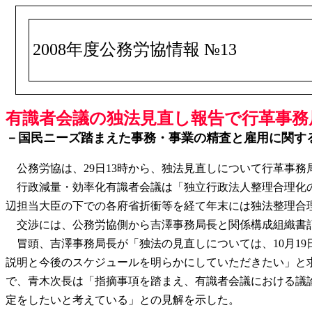
2008年度公務労協情報 №13
有識者会議の独法見直し報告で行革事務局
－国民ニーズ踏まえた事務・事業の精査と雇用に関す
公務労協は、29日13時から、独法見直しについて行革事
行政減量・効率化有識者会議は「独立行政法人整理合理化の
辺担当大臣の下での各府省折衝等を経て年末には独法整理合
交渉には、公務労協側から吉澤事務局長と関係構成組織書記
冒頭、吉澤事務局長が「独法の見直しについては、10月1
説明と今後のスケジュールを明らかにしていただきたい」と
で、青木次長は「指摘事項を踏まえ、有識者会議における議
定をしたいと考えている」との見解を示した。