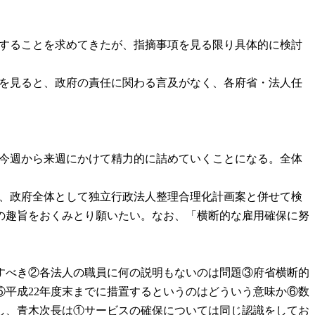
査することを求めてきたが、指摘事項を見る限り具体的に検討
現を見ると、政府の責任に関わる言及がなく、各府省・法人任
、今週から来週にかけて精力的に詰めていくことになる。全体
は、政府全体として独立行政法人整理合理化計画案と併せて検
の趣旨をおくみとり願いたい。なお、「横断的な雇用確保に努
すべき②各法人の職員に何の説明もないのは問題③府省横断的
平成22年度末までに措置するというのはどういう意味か⑥数
し、青木次長は①サービスの確保については同じ認識をしてお