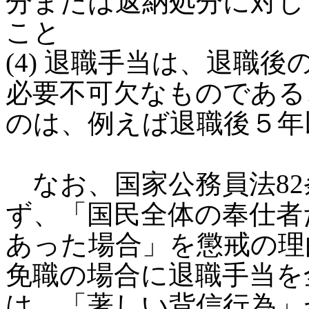
分または返納処分に対し
こと
(4) 退職手当は、退職
必要不可欠なものである
のは、例えば退職後５年
なお、国家公務員法82
ず、「国民全体の奉仕者
あった場合」を懲戒の理
免職の場合に退職手当を
は、「著しい背信行為」