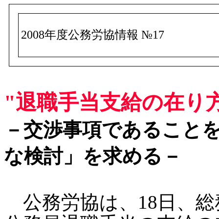
2008年度公務労協情報 №17
"退職手当支給の在り方
－交渉事項であること
な検討」を求める－
公務労協は、18日、総