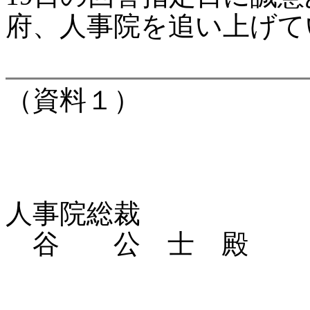
府、人事院を追い上げて
（資料１）
人事院総裁
谷 公 士 殿