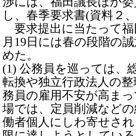
渉には、福田議長ほか委
し、春季要求書(資料２、
要求提出に当たって福
月19日には春の段階の
めた。
(1) 公務員を巡っては
転換や独立行政法人の整
務員の雇用不安が高まっ
場では、定員削減などの
働者個人にしわ寄せされ
限に達しようとしている