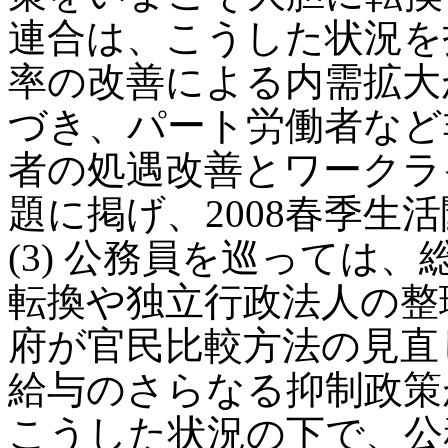
連合は、こうした状況を
率の改善による内需拡大
づき、パート労働者など
者の処遇改善とワークラ
題に掲げ、2008春季生
(3) 公務員を巡っては
転換や独立行政法人の整
府が官民比較方法の見直
給与のさらなる抑制政策
こうした状況の下で、公