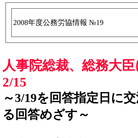
2008年度公務労協情報 №19
人事院総裁、総務大臣に
2/15
～3/19を回答指定日
る回答めざす～