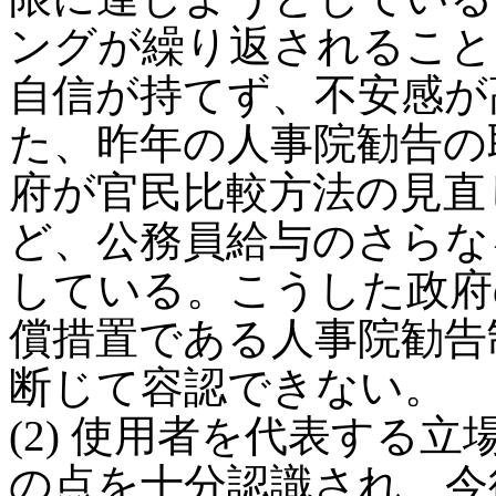
ングが繰り返されること
自信が持てず、不安感が
た、昨年の人事院勧告の
府が官民比較方法の見直
ど、公務員給与のさらな
している。こうした政府
償措置である人事院勧告
断じて容認できない。
(2) 使用者を代表する
の点を十分認識され、今