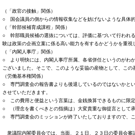
（「政官の接触」関係）
○ 国会議員の側からの情報収集などを妨げないような具体
（「幹部候補育成課程」関係）
○ 幹部職員候補の選抜については、評価に基づいて行われ
験は政策の企画立案に係る高い能力を有するかどうかを重視
（「内閣人事庁」関係）
○ より明快には、内閣人事庁所属、各省併任というのがわ
ございました。そこで、このような妥協の産物として、この
（労働基本権関係）
○ 専門調査会の報告書よりも後退しているのではないかと
させていただきます。
○ この費用と便益という言葉は、金銭換算できるものに限
○ （理念を書くべきとの指摘は）大変貴重な御提言として
○ 専門調査会のミッションが終了いたしておりますので、
衆議院内閣委員会では、当面、２１日、２３日の委員会審議