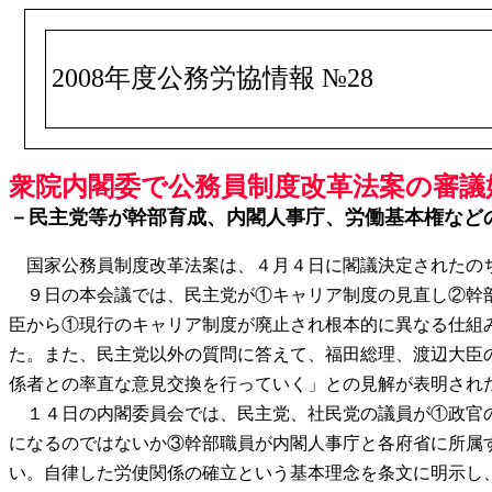
2008年度公務労協情報 №28
衆院内閣委で公務員制度改革法案の審議始
－民主党等が幹部育成、内閣人事庁、労働基本権など
国家公務員制度改革法案は、４月４日に閣議決定されたのち
９日の本会議では、民主党が①キャリア制度の見直し②幹部
臣から①現行のキャリア制度が廃止され根本的に異なる仕組
た。また、民主党以外の質問に答えて、福田総理、渡辺大臣
係者との率直な意見交換を行っていく」との見解が表明され
１４日の内閣委員会では、民主党、社民党の議員が①政官の
になるのではないか③幹部職員が内閣人事庁と各府省に所属
い。自律した労使関係の確立という基本理念を条文に明示し