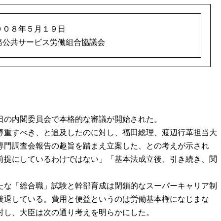
００８年５月１９日
務公共サービス労働組合協議会
日の内閣委員会で本格的な審議が開始された。
尊重すべき、と追及したのに対し、福田総理、渡辺行革担当大
専門調査会報告の趣旨を踏まえ立案した、との考えが示され
前提にしているわけではない」「基本法成立後、引き続き、関
たな「総合職」試験と幹部育成は閉鎖的なスーパーキャリア制
後退している。費用と便益というのは労働基本権になじまな
対し、大臣は次の通り考えを明らかにした。