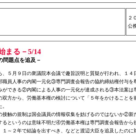
２
公
まる－5/14
の問題点を追及－
、５月９日の衆議院本会議で趣旨説明と質疑が行われ、１４
職員人事の内閣一元化③専門調査会報告の協約締結権付与を
みができる②内閣による人事の一元化が達成される③本法案は
の双方から、労働基本権の検討について「５年をかけることを
た。
接触の規制は国会議員の情報収集を妨げるのではないか②新
するというのは意味不明だ④労働基本権は専門調査会報告から
、１～２年で結論を出すべき、などと渡辺大臣を追及したのに