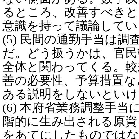
るところ、改善すべきと
意識を持って議論してい
(5) 民間の通勤手当は
だ。どう扱うかは、官民
全体と関わってくる。較
善の必要性、予算措置な
ある説明をしないといけ
(6) 本府省業務調整手
階的に生み出される原資
をあてにしたものではな