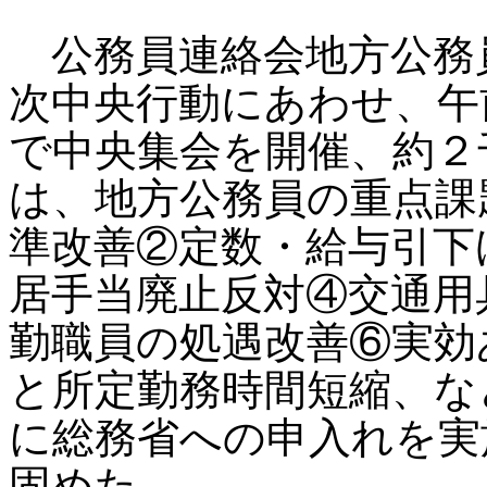
公務員連絡会地方公務
次中央行動にあわせ、午
で中央集会を開催、約２
は、地方公務員の重点課
準改善②定数・給与引下
居手当廃止反対④交通用
勤職員の処遇改善⑥実効
と所定勤務時間短縮、な
に総務省への申入れを実
固めた。