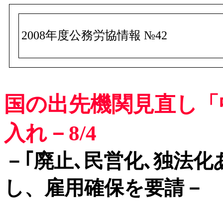
2008年度公務労協情報 №42
国の出先機関見直し「
入れ－8/4
－｢廃止､民営化､独法
し、雇用確保を要請－