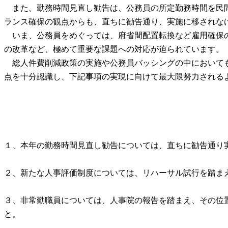
また、勤務時間見直し勧告は、公務員の所定勤務時間を民間
ランス確保の観点からも、直ちに勧告通り、実施に移されな
いま、公務員をめぐっては、府省間配置転換など雇用確保の
の改革など、極めて重要な課題への対応が迫られています。
総人件費削減政策の実施や公務員バッシングの中においても
点を十分認識し、下記事項の実現に向けて最大限努力される
１、本年の勤務時間見直し勧告については、直ちに勧告通り
２、新たな人事評価制度については、リハーサル試行を踏ま
３、非常勤職員については、人事院の報告を踏まえ、その位
と。