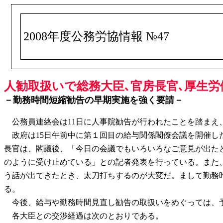
2008年度公務労協情報 №47
人勧取扱いで総務大臣､官房長官､厚生労働
－勤務時間短縮勧告の早期実施を強く要請－
公務員連絡会は11日に人事院勧告が行われたことを踏まえ
政府は15日午前中に第１回目の給与関係閣僚会議を開催し
長官は、閣議後、「今日の会議でもいろいろなご意見が出た
のように受け止めている」との記者発表を行っている。また
う話が出てきたとき、太刀打ちするのが大変だ。まして勤務
る。
今後、給与や勤務時間見直し勧告の取扱いをめぐっては、予
各大臣との交渉経過は次のとおりである。