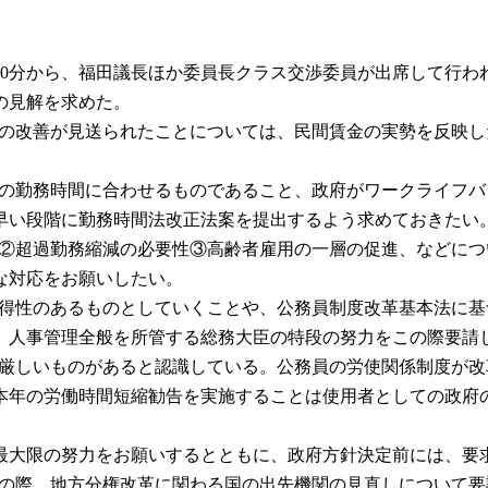
30分から、福田議長ほか委員長クラス交渉委員が出席して行わ
の見解を求めた。
時金の改善が見送られたことについては、民間賃金の実勢を反映
企業の勤務時間に合わせるものであること、政府がワークライフ
早い段階に勤務時間法改正法案を提出するよう求めておきたい
検討②超過勤務縮減の必要性③高齢者雇用の一層の促進、などに
な対応をお願いしたい。
を納得性のあるものとしていくことや、公務員制度改革基本法に
、人事管理全般を所管する総務大臣の特段の努力をこの際要請
続き厳しいものがあると認識している。公務員の労使関係制度が
本年の労働時間短縮勧告を実施することは使用者としての政府
大限の努力をお願いするとともに、政府方針決定前には、要
、この際、地方分権改革に関わる国の出先機関の見直しについて