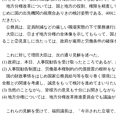
地方分権改革については、国と地方の役割、権限を精査して
じめに国の出先機関の統廃合ありきの検討姿勢である。400
だきたい。
公務員は、定員削減などの厳しい職場実態の下で業務遂行に
大臣には、①まず地方分権の全体像を示してもらって、国と
ること②見直しに当たっては、政府が雇用と労働条件の確保
これに対して増田大臣は、次の通り見解を述べた。
(1) 政府は、本日、人事院勧告を受け取ったところである
(2) 人事院勧告制度は、労働基本権制約の代償措置の根幹
国の財政事情をはじめ国家公務員給与等を取り巻く環境には
全般との関連を考慮し、誠意をもって検討を進めてまいりた
(3) 当然のことながら、皆様方の意見も十分にお聞きしなが
(4) 地方分権については、地方分権改革推進委員会でも議
これらの見解を受けて、福田議長は、「今示された立場で、