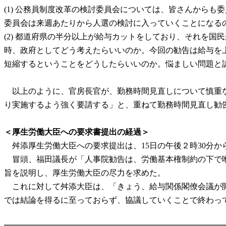
(1) 公務員制度改革の検討委員会については、皆さんから
委員会は来週あたりから人選の検討に入っていくことになる
(2) 都道府県の半分以上が給与カットをしており、それを
時、政府としてどう考えたらいいのか。今回の勧告は給与を
短縮するということをどうしたらいいのか。悩ましい問題と
以上のように、官房長官が、勤務時間見直しについて慎重な
り実施するよう強く要請する」と、重ねて勤務時間見直し勧
＜厚生労働大臣への要求書提出の経過＞
舛添厚生労働大臣への要求提出は、15日の午後２時30分か
冒頭、福田議長が「人事院勧告は、労働基本権制約の下で唯
旨を説明し、厚生労働大臣の尽力を求めた。
これに対して舛添大臣は、「きょう、給与関係閣僚会議が開
では結論を得るに至っておらず、協議していくことで終わっ