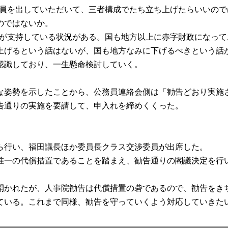
も委員を出していただいて、三者構成でたち立ち上げたらいいの
のではないか。
国民が支持している状況がある。国も地方以上に赤字財政になっ
上げるという話はないが、国も地方なみに下げるべきという話
認識しており、一生懸命検討していく。
姿勢を示したことから、公務員連絡会側は「勧告どおり実施
告通りの実施を要請して、申入れを締めくくった。
ら行い、福田議長ほか委員長クラス交渉委員が出席した。
一の代償措置であることを踏まえ、勧告通りの閣議決定を行
かれたが、人事院勧告は代償措置の砦であるので、勧告をき
ている。これまで同様、勧告を守っていくよう対応していきた