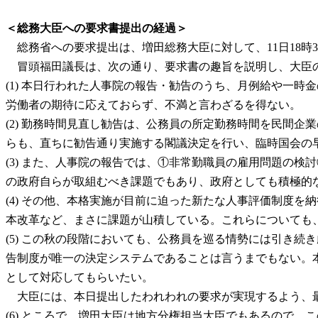
＜総務大臣への要求書提出の経過＞
総務省への要求提出は、増田総務大臣に対して、11日18時
冒頭福田議長は、次の通り、要求書の趣旨を説明し、大臣
(1) 本日行われた人事院の報告・勧告のうち、月例給や一
労働者の期待に応えておらず、不満と言わざるを得ない。
(2) 勤務時間見直し勧告は、公務員の所定勤務時間を民間
らも、直ちに勧告通り実施する閣議決定を行い、臨時国会の
(3) また、人事院の報告では、①非常勤職員の雇用問題の
の政府自らが取組むべき課題でもあり、政府としても積極的
(4) その他、本格実施が目前に迫った新たな人事評価制度
本改革など、まさに課題が山積している。これらについても
(5) この秋の段階においても、公務員を巡る情勢には引き
告制度が唯一の決定システムであることは言うまでもない。
として対応してもらいたい。
大臣には、本日提出したわれわれの要求が実現するよう、最
(6) ところで、増田大臣は地方分権担当大臣でもあるので