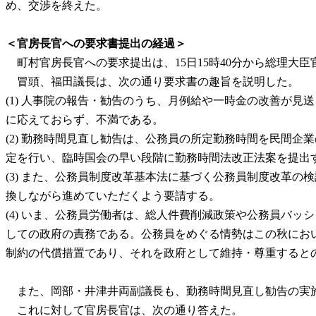
め、交渉を終えた。
＜官房長官への要求書提出の経過＞
町村官房長官への要求提出は、15日15時40分から総理大
冒頭、福田議長は、次の通り要求書の趣旨を説明した。
(1) 人事院の報告・勧告のうち、月例給や一時金の改善が
に応えておらず、不満である。
(2) 勤務時間見直し勧告は、公務員の所定勤務時間を民間
定を行い、臨時国会の早い段階に勤務時間法改正法案を提出
(3) また、公務員制度改革基本法に基づく公務員制度改革
換しながら進めていただくよう要請する。
(4) いま、公務員労働者は、総人件費削減政策や公務員バ
しての政府の責務である。公務員をめぐる情勢はこの秋にお
制約の代償措置であり、それを政府として維持・尊重すると
また、岡部・井津井両副議長も、勤務時間見直し勧告の実
これに対して官房長官は、次の通り答えた。