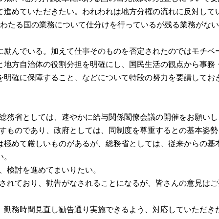
進めていただきたい。われわれは地方分権の流れに反対して
にわたる国の業務について仕分けを行っているが残る業務がな
励んでいる。加えて仕事そのものを否定されたのではモチベ
地方自治体の役割分担を明確にし、国民生活の観点から事務
を明確に保障すること、などについて特段の努力を要請してお
が、総務省としては、速やかに給与関係閣僚会議の開催をお願い
をなすものであり、政府としては、同制度を尊重するとの基本姿
極めて厳しいものがあるが、総務省としては、従来からの基
い。
ら、検討を進めてまいりたい。
論がされており、勧告がなされることになるが、皆さんの意見は
勤務時間見直し勧告通り実施できるよう、対応していただき