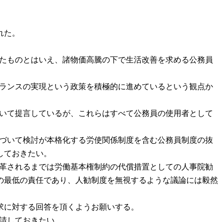
れた。
したものとはいえ、諸物価高騰の下で生活改善を求める公務員
バランスの実現という政策を積極的に進めているという観点か
。
ついて提言しているが、これらはすべて公務員の使用者として
基づいて検討が本格化する労使関係制度を含む公務員制度の抜
しておきたい。
改革されるまでは労働基本権制約の代償措置としての人事院勧
の最低の責任であり、人勧制度を無視するような議論には毅然
求に対する回答を頂くようお願いする。
要請しておきたい。