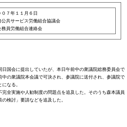
００７年１１月６日
務公共サービス労働組合協議会
務員労働組合連絡会
、同日国会に提出していたが、本日午前中の衆議院総務委員会で
前中の衆議院本会議で可決され、参議院に送付され、参議院で
とになる。
不完全実施や人勧制度の問題点を追及した。そのうち森本議員
策の検討」要請などを追及した。