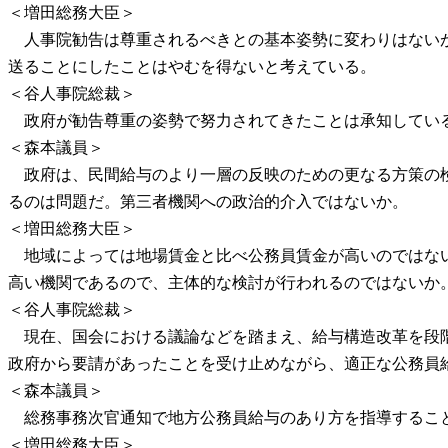
＜増田総務大臣＞
人事院勧告は尊重されるべきとの基本姿勢に変わりはないが
送ることにしたことはやむを得ないと考えている。
＜谷人事院総裁＞
政府が勧告尊重の姿勢で努力されてきたことは承知している
＜森本議員＞
政府は、民間給与のより一層の反映のための更なる方策の検討
るのは問題だ。第三者機関への政治的介入ではないか。
＜増田総務大臣＞
地域によっては地場賃金と比べ公務員賃金が高いのではない
高い機関であるので、主体的な検討が行われるのではないか
＜谷人事院総裁＞
現在、国会における議論などを踏まえ、給与構造改革を段階
政府から要請があったことを受け止めながら、適正な公務員
＜森本議員＞
総務事務次官通知で地方公務員給与のあり方を指導するこ
＜増田総務大臣＞