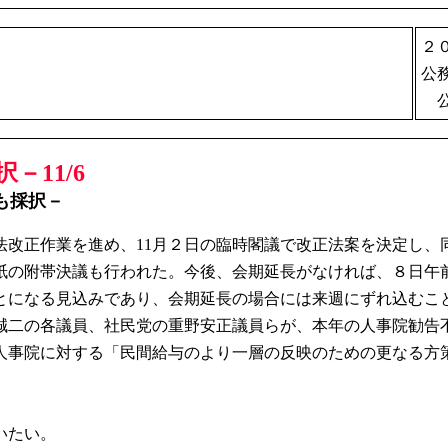
２
公
公
11/6
も採択－
法改正作業を進め、11月２日の臨時閣議で改正法案を決定し
紙の附帯決議も行われた。今後、会期延長がなければ、８日午
とになる見込みであり、会期延長の場合には来週にずれ込むこ
二の各議員、社民党の重野安正議員らが、本年の人事院勧告
人事院に対する「民間給与のより一層の反映のための更なる方
いたい。