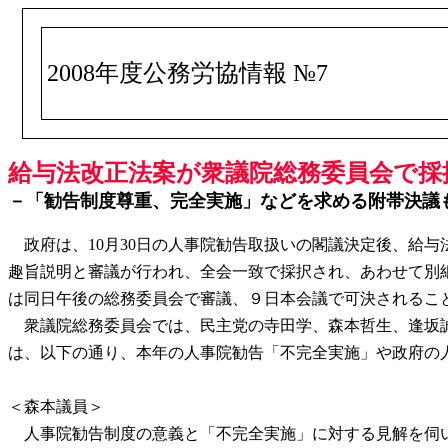
2008年度公務労協情報 №7
給与法改正法案が衆議院総務委員会で採択－
－「勧告制度尊重、完全実施」などを求める附帯決議
政府は、10月30日の人事院勧告取扱いの閣議決定後、給与
趣旨説明と審議が行われ、全会一致で採択され、あわせて別
は同日午後の総務委員会で審議、９日本会議で可決されるこ
衆議院総務委員会では、民主党の寺田学、森本哲生、逢坂誠
は、以下の通り、本年の人事院勧告「不完全実施」や政府の
＜森本議員＞
人事院勧告制度の意義と「不完全実施」に対する見解を伺