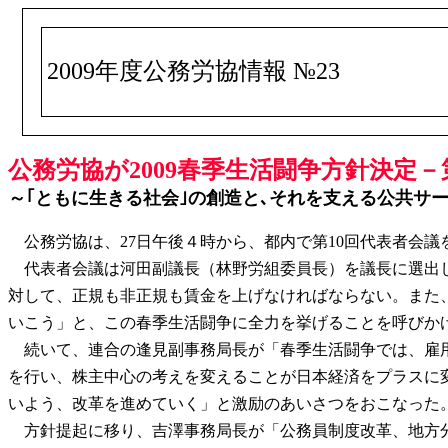
2009年度公務労協情報 №23
公務労協が2009春季生活闘争方針決定－
～｢ともに生きる社会｣の創造と､それを支える公共サ
公務労協は、27日午後４時から、都内で第10回代表者会議を
代表者会議は河田副議長（林野労組委員長）を議長に選出し
対して、正規も非正規も賃金を上げなければならない。また
いこう」と、この春季生活闘争に全力を挙げることを呼びか
続いて、連合の逢見副事務局長が「春季生活闘争では、雇用
を行い、株主中心の考えを変えることが日本経済をプラスに
いよう、改革を進めていく」と激励のあいさつをおこなった
方針提起に移り、吉澤事務局長が「公務員制度改革、地方分