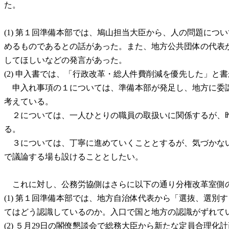
た。
(1) 第１回準備本部では、鳩山担当大臣から、人の問題に
めるものであるとの話があった。また、地方公共団体の代表
してほしいなどの発言があった。
(2) 申入書では、「行政改革・総人件費削減を優先した」
申入れ事項の１については、準備本部が発足し、地方に委譲
考えている。
２については、一人ひとりの職員の取扱いに関係するが、昨
る。
３については、丁寧に進めていくこととするが、気づかない
で議論する場も設けることとしたい。
これに対し、公務労協側はさらに以下の通り分権改革室側
(1) 第１回準備本部では、地方自治体代表から「選抜、選
てはどう認識しているのか。入口で国と地方の認識がずれて
(2) ５月29日の閣僚懇談会で総務大臣から新たな定員合理