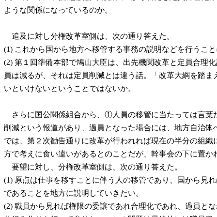
ような関係になっているのか。
追及に対し分権改革室側は、次の通り答えた。
(1) これから国から地方へ移管する事務の説明などを行う
(2) 第１回準備本部で鳩山大臣は、出先機関改革と定員合
員は減るが、それは定員削減とは違う話。「改革大綱を踏ま
いといけないということではないか。
さらに国公関係組合から、①人員の移管に当たっては言葉だけ
削減という報道があり、過員となった場合には、地方自治体
では、第２次勧告通りに改革が行われれば現在の半分の組織
方で考えに食い違いがあるとのことだが、幹事会の下に置か
要望に対し、分権改革室側は、次の通り答えた。
(1) 原点は仕事を移すことに伴う人の移管であり、国から
であることを地方に説明していきたい。
(2) 職員から見れば権限の委譲であれ合理化であれ、過員