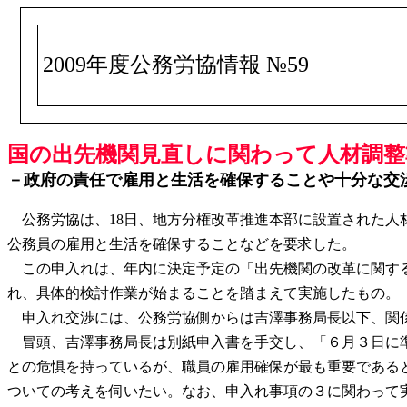
2009年度公務労協情報 №59
国の出先機関見直しに関わって人材調整準
－政府の責任で雇用と生活を確保することや十分な交
公務労協は、18日、地方分権改革推進本部に設置された人
公務員の雇用と生活を確保することなどを要求した。
この申入れは、年内に決定予定の「出先機関の改革に関する
れ、具体的検討作業が始まることを踏まえて実施したもの。
申入れ交渉には、公務労協側からは吉澤事務局長以下、関係
冒頭、吉澤事務局長は別紙申入書を手交し、「６月３日に準
との危惧を持っているが、職員の雇用確保が最も重要である
ついての考えを伺いたい。なお、申入れ事項の３に関わって