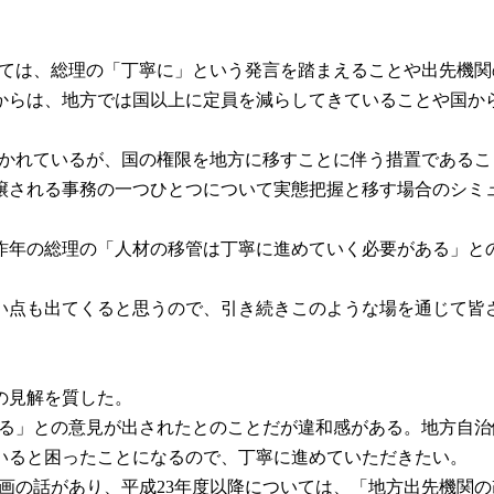
ついては、総理の「丁寧に」という発言を踏まえることや出先機
からは、地方では国以上に定員を減らしてきていることや国か
と書かれているが、国の権限を地方に移すことに伴う措置である
される事務の一つひとつについて実態把握と移す場合のシミ
年の総理の「人材の移管は丁寧に進めていく必要がある」と
点も出てくると思うので、引き続きこのような場を通じて皆
の見解を質した。
別する」との意見が出されたとのことだが違和感がある。地方自
いると困ったことになるので、丁寧に進めていただきたい。
化計画の話があり、平成23年度以降については、「地方出先機