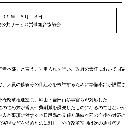
００９年 ６月１８日
務公共サービス労働組合協議会
準備本部」と言う。）申入れを行い、政府の責任において国家
む、人員の移管等の仕組みを検討するために準備本部が設置さ
分権改革推進室長、鳩山・吉田両参事官らが対応した。
権の進め方が総人件費削減を優先したものになるのではないか
申入れ事項に対する本日段階の見解と準備本部の今後の対応に
の実現などを求めたのに対し、分権改革室側は次の通り答え