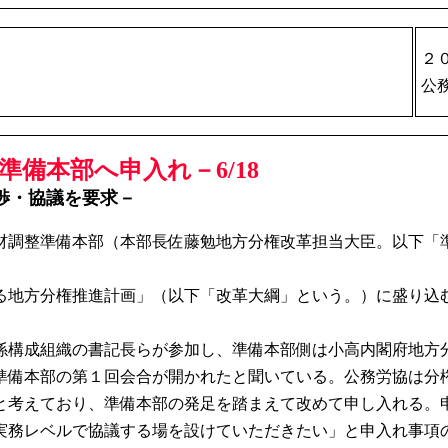
２
公
備本部へ申入れ－6/18
渉・協議を要求－
材調整準備本部（本部長佐藤勉地方分権改革担当大臣。以下「
地方分権推進計画」（以下「改革大綱」という。）に盛り込
構成組織の書記長らが参加し、準備本部側は小高内閣府地方
備本部の第１回会合が開かれたと聞いている。公務労協は分
と考えており、準備本部の発足を踏まえて改めて申し入れる。
実務レベルで協議する場を設けていただきたい」と申入れ事項