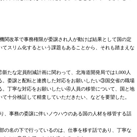
先機関改革で事務権限が委譲され人が動けば結果として国の定
いてスリム化するという課題もあることから、それも踏まえな
たな定員削減計画に関わって、北海道開発局では1,000人
る。委譲と配転と連携した対応をお願いしたい③国交省の職場
る。丁寧な対応をお願いしたい④人員の移管について、国と地
いて十分検証して精査していただきたい、などを要望した。
あり、事務の委譲に伴いノウハウのある国の人材を移管する話
本部の名の下で行っているのは、仕事を移す話であり、丁寧な