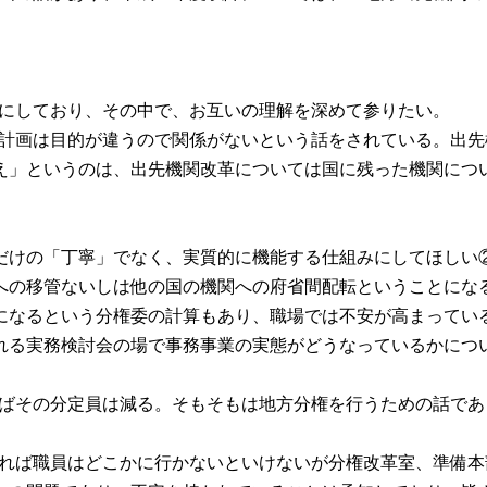
ことにしており、その中で、お互いの理解を深めて参りたい。
理化計画は目的が違うので関係がないという話をされている。出
え」というのは、出先機関改革については国に残った機関につ
の「丁寧」でなく、実質的に機能する仕組みにしてほしい②新
への移管ないしは他の国の機関への府省間配転ということにな
になるという分権委の計算もあり、職場では不安が高まってい
れる実務検討会の場で事務事業の実態がどうなっているかにつ
見ればその分定員は減る。そもそもは地方分権を行うための話で
となれば職員はどこかに行かないといけないが分権改革室、準備