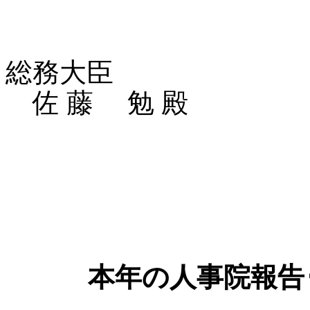
総務大臣
佐 藤 勉 殿
本年の人事院報告