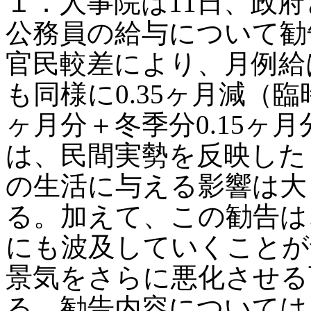
１．人事院は11日、政
公務員の給与について勧告
官民較差により、月例給は
も同様に0.35ヶ月減（臨
ヶ月分＋冬季分0.15ヶ
は、民間実勢を反映した
の生活に与える影響は大
る。加えて、この勧告は
にも波及していくことが
景気をさらに悪化させる
る。勧告内容については