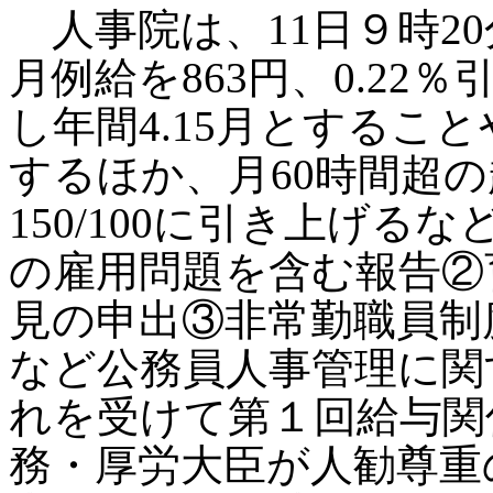
人事院は、11日９時2
月例給を863円、0.22
し年間4.15月とするこ
するほか、月60時間超
150/100に引き上げ
の雇用問題を含む報告②
見の申出③非常勤職員制
など公務員人事管理に関
れを受けて第１回給与関
務・厚労大臣が人勧尊重