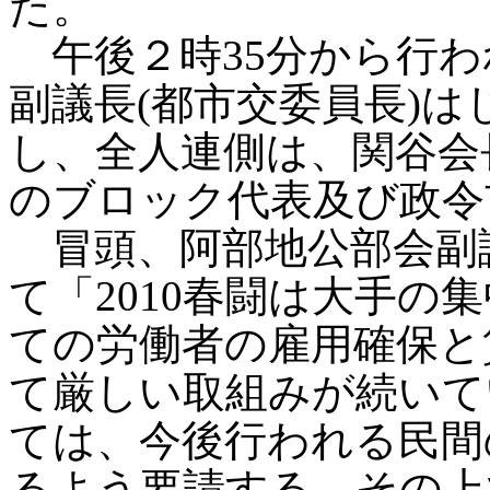
た。
午後２時35分から行わ
副議長(都市交委員長)
し、全人連側は、関谷会
のブロック代表及び政令
冒頭、阿部地公部会副議
て「2010春闘は大手の
ての労働者の雇用確保と
て厳しい取組みが続いて
ては、今後行われる民間
るよう要請する。その上