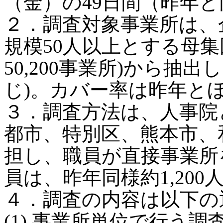
（金）の49日間（昨年
２．調査対象事業所は、
規模50人以上とする母集団
50,200事業所)から抽出
じ)。カバー率は昨年と
３．調査方法は、人事院と
都市、特別区、熊本市、
担し、職員が直接事業所
員は、昨年同様約1,200
４．調査の内容は以下の
(1) 事業所単位で行う調