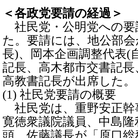
＜各政党要請の経過＞
社民党・公明党への要請
た。要請には、地公部会
長)、岡本企画調整代表(
記長、高木都市交書記長
高教書記長が出席した。
(1) 社民党要請の概要
社民党は、重野安正幹
寛徳衆議院議員、中島隆
頭、佐藤議長が「原口総務