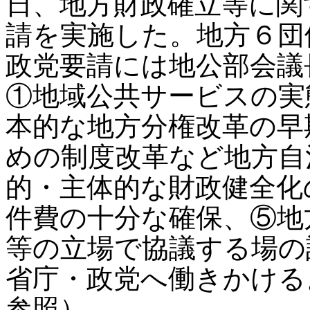
日、地方財政確立等に関
請を実施した。地方６団
政党要請には地公部会議
①地域公共サービスの実
本的な地方分権改革の早
めの制度改革など地方自
的・主体的な財政健全化
件費の十分な確保、⑤地
等の立場で協議する場の
省庁・政党へ働きかける
参照）。