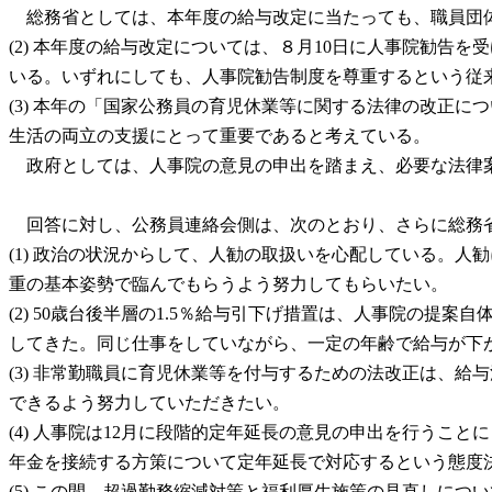
総務省としては、本年度の給与改定に当たっても、職員団体
(2) 本年度の給与改定については、８月10日に人事院勧
いる。いずれにしても、人事院勧告制度を尊重するという従
(3) 本年の「国家公務員の育児休業等に関する法律の改正
生活の両立の支援にとって重要であると考えている。
政府としては、人事院の意見の申出を踏まえ、必要な法律
回答に対し、公務員連絡会側は、次のとおり、さらに総務
(1) 政治の状況からして、人勧の取扱いを心配している。
重の基本姿勢で臨んでもらうよう努力してもらいたい。
(2) 50歳台後半層の1.5％給与引下げ措置は、人事院の
してきた。同じ仕事をしていながら、一定の年齢で給与が下
(3) 非常勤職員に育児休業等を付与するための法改正は、
できるよう努力していただきたい。
(4) 人事院は12月に段階的定年延長の意見の申出を行う
年金を接続する方策について定年延長で対応するという態度
(5) この間、超過勤務縮減対策と福利厚生施策の見直しに