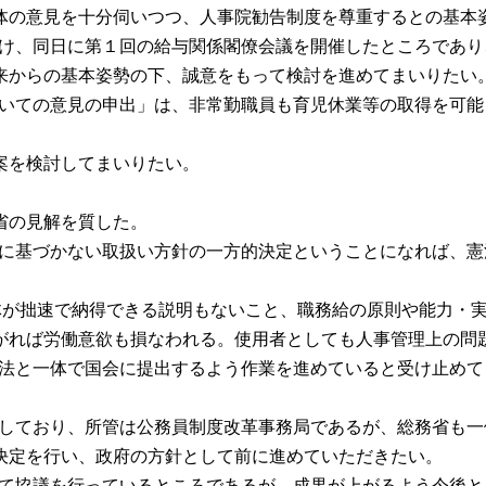
の意見を十分伺いつつ、人事院勧告制度を尊重するとの基本
告を受け、同日に第１回の給与関係閣僚会議を開催したところで
来からの基本姿勢の下、誠意をもって検討を進めてまいりたい
についての意見の申出」は、非常勤職員も育児休業等の取得を可
案を検討してまいりたい。
省の見解を質した。
人勧に基づかない取扱い方針の一方的決定ということになれば、
提案自体が拙速で納得できる説明もないこと、職務給の原則や能力
がれば労働意欲も損なわれる。使用者としても人事管理上の問
給与法と一体で国会に提出するよう作業を進めていると受け止め
ことにしており、所管は公務員制度改革事務局であるが、総務省
決定を行い、政府の方針として前に進めていただきたい。
ついて協議を行っているところであるが、成果が上がるよう今後