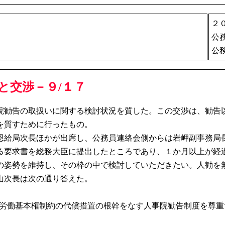
２
公
公
と交渉－９/１７
勧告の取扱いに関する検討状況を質した。この交渉は、勧告
を質すために行ったもの。
・恩給局次長ほかが出席し、公務員連絡会側からは岩岬副事務局
る要求書を総務大臣に提出したところであり、１か月以上が経
の姿勢を維持し、その枠の中で検討していただきたい。人勧を
山次長は次の通り答えた。
ら、労働基本権制約の代償措置の根幹をなす人事院勧告制度を尊