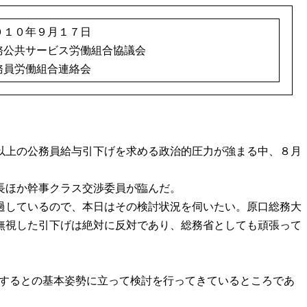
０１０年９月１７日
務公共サービス労働組合協議会
務員労働組合連絡会
以上の公務員給与引下げを求める政治的圧力が強まる中、８月
長ほか幹事クラス交渉委員が臨んだ。
過しているので、本日はその検討状況を伺いたい。原口総務大
無視した引下げは絶対に反対であり、総務省としても頑張って
重するとの基本姿勢に立って検討を行ってきているところであ