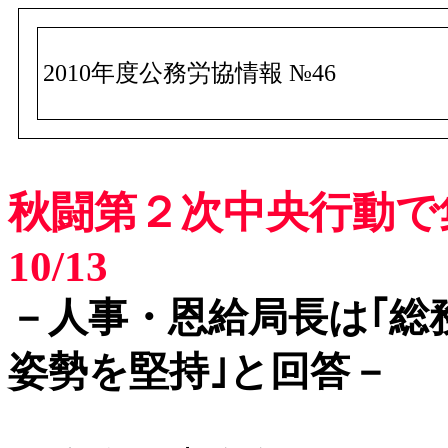
2010年度公務労協情報 №46
秋闘第２次中央行動で
10/13
－人事・恩給局長は｢総
姿勢を堅持｣と回答－