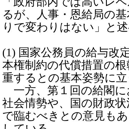
「政府部内では高いレベ
るが、人事・恩給局の基
りで変わりはない」と述
(1) 国家公務員の給与
本権制約の代償措置の根
重するとの基本姿勢に立
一方、第１回の給閣に
社会情勢や、国の財政状
で臨むべきとの意見もあ
している。