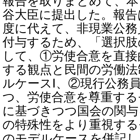
報告を取りまとめて、本
谷大臣に提出した。報告
度に代えて、非現業公務
付与するため、「選択肢
して、①労使合意を直接
する観点と民間の労働法
ルケースⅠ、②現行公務
つ、労使合意を尊重する
に基づきつつ国会の関与
の特殊性をより重視する
のモデルケースを併記し