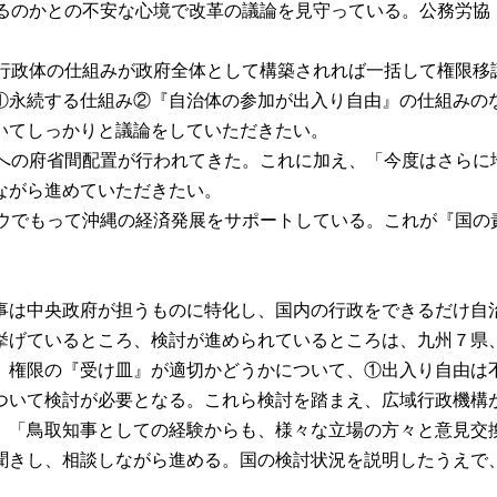
なるのかとの不安な心境で改革の議論を見守っている。公務労
方行政体の仕組みが政府全体として構築されれば一括して権限
①永続する仕組み②『自治体の参加が出入り自由』の仕組みの
いてしっかりと議論をしていただきたい。
局への府省間配置が行われてきた。これに加え、「今度はさら
ながら進めていただきたい。
ハウでもって沖縄の経済発展をサポートしている。これが『国
は中央政府が担うものに特化し、国内の行政をできるだけ自
挙げているところ、検討が進められているところは、九州７県
、権限の『受け皿』が適切かどうかについて、①出入り自由は
ついて検討が必要となる。これら検討を踏まえ、広域行政機構
、「鳥取知事としての経験からも、様々な立場の方々と意見交
聞きし、相談しながら進める。国の検討状況を説明したうえで