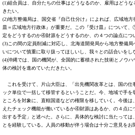
(1)組合員は、自分たちの仕事はどうなるのか、雇用はどう
きたい。
(2)地方整備局は、国交省『自己仕分け』によれば、広域地
皿＝広域地方行政体』が重要だ。この『受け皿』について、
定をどうするのか④財源をどうするのか、の４つの論点につ
(3)この間の定員削減に対応し、北海道開発局から地方整備
いについて慎重に取り扱ってほしいし、我々との話合いをし
(4)沖縄では、国の機関が、全国的に蓄積された技術とノウ
体の検討を進めていただきたい。
これを受けて、片山大臣は、「出先機関改革とは、国の仕事
ック単位で一括して移管するということだ。今、地域で手を
ところを対象に、直轄国道などの権限を移していく。今後は
えたチェック機能が働いているか④財源はあるか、の４点に
出する予定」と述べた。さらに、具体的な検討に当たっては
とを経験している。人員の移動が伴う場合は十分ご意見をお