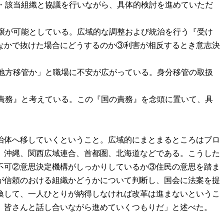
協・該当組織と協議を行いながら、具体的検討を進めていただ
移譲が可能としている。広域的な調整および統治を行う『受け
なかで抜けた場合にどうするのか③利害が相反するとき意志決
に地方移管か」と職場に不安が広がっている。身分移管の取扱
の責務』と考えている。この『国の責務』を念頭に置いて、具
治体へ移していくということ。広域的にまとまるところはブロ
、沖縄、関西広域連合、首都圏、北海道などである。こうした
不可②意思決定機構がしっかりしているか③住民の意思を踏ま
が信頼のおける組織かどうかについて判断し、国会に法案を提
換して、一人ひとりが納得しなければ改革は進まないというこ
、皆さんと話し合いながら進めていくつもりだ」と述べた。