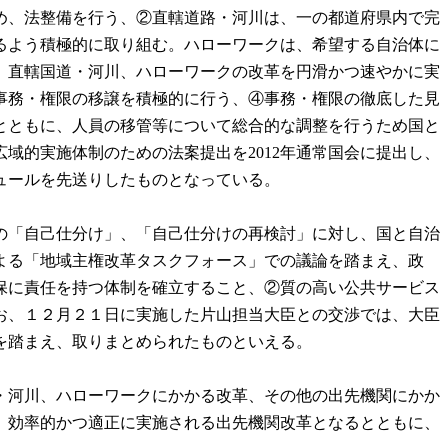
め、法整備を行う、②直轄道路・河川は、一の都道府県内で完
るよう積極的に取り組む。ハローワークは、希望する自治体に
。直轄国道・河川、ハローワークの改革を円滑かつ速やかに実
事務・権限の移譲を積極的に行う、④事務・権限の徹底した見
とともに、人員の移管等について総合的な調整を行うため国と
域的実施体制のための法案提出を2012年通常国会に提出し、
ュールを先送りしたものとなっている。
の「自己仕分け」、「自己仕分けの再検討」に対し、国と自治
よる「地域主権改革タスクフォース」での議論を踏まえ、政
保に責任を持つ体制を確立すること、②質の高い公共サービス
お、１２月２１日に実施した片山担当大臣との交渉では、大臣
を踏まえ、取りまとめられたものといえる。
・河川、ハローワークにかかる改革、その他の出先機関にかか
、効率的かつ適正に実施される出先機関改革となるとともに、