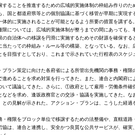
することを推進するための広域的実施体制の枠組み作りのた
も、国と都道府県等との個別協議に基づく移管が早期に実現す
一体的に実施されることが可能となるよう所要の措置を講ずる
権限については、広域的実施体制が整うまでの間にあっても、
限の自治体への移譲を円滑に実施するためその財源を確保する
当たっての枠組み・ルール等の構築、となっている。なお、広
ことを目指すとしており、これまで示されていた行程表のスケジ
プラン策定に向けた各府省による所管出先機関の事務・権限
で進めることを求め対策を行ってきた。また、連合と内閣府に
ついて議論してきた。さらに、①政府として雇用・労働条件確
となどを求め、逢坂政務官との交渉・協議を実施してきた。な
」との見解が示された。アクション・プランは、こうした経過
・権限をブロック単位で移譲するための法整備や、直轄道路
労協は、連合と連携し、安全かつ良質な公共サービスが、確実