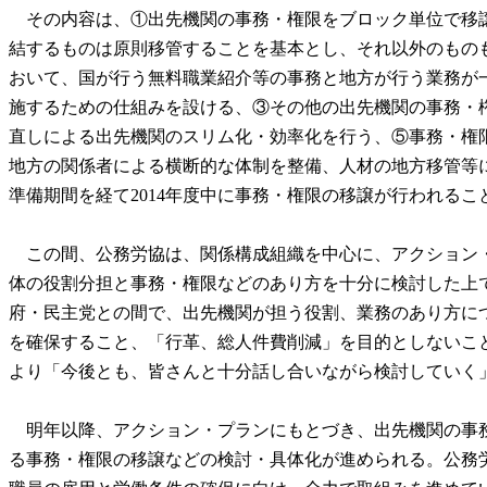
その内容は、①出先機関の事務・権限をブロック単位で移譲
結するものは原則移管することを基本とし、それ以外のもの
おいて、国が行う無料職業紹介等の事務と地方が行う業務が
施するための仕組みを設ける、③その他の出先機関の事務・
直しによる出先機関のスリム化・効率化を行う、⑤事務・権
地方の関係者による横断的な体制を整備、人材の地方移管等に
準備期間を経て2014年度中に事務・権限の移譲が行われる
この間、公務労協は、関係構成組織を中心に、アクション・
体の役割分担と事務・権限などのあり方を十分に検討した上
府・民主党との間で、出先機関が担う役割、業務のあり方に
を確保すること、「行革、総人件費削減」を目的としないこ
より「今後とも、皆さんと十分話し合いながら検討していく
明年以降、アクション・プランにもとづき、出先機関の事務
る事務・権限の移譲などの検討・具体化が進められる。公務