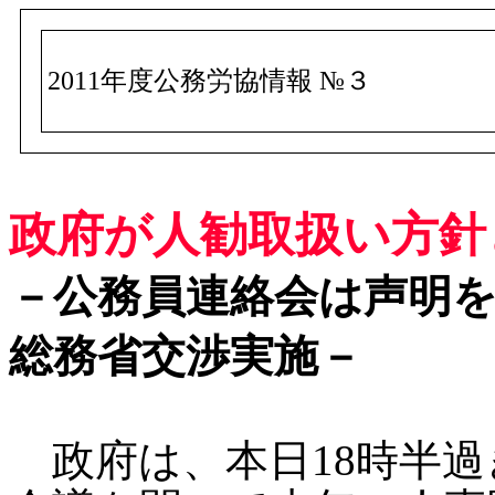
2011年度公務労協情報 №３
政府が人勧取扱い方針と
－公務員連絡会は声明
総務省交渉実施－
政府は、本日18時半過