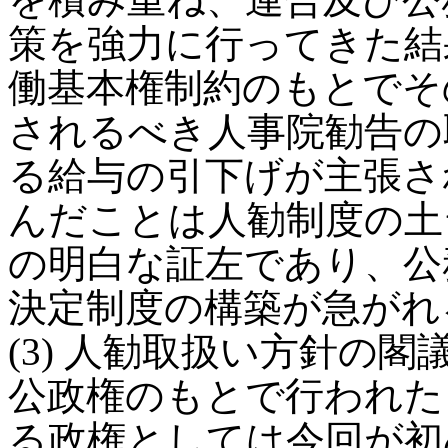
策を強力に行ってきた結
働基本権制約のもとでそ
されるべき人事院勧告の
る給与の引下げが主張さ
んだことは人勧制度の土
の明白な証左であり、公
決定制度の構築が急がれ
(3) 人勧取扱い方針の
公政権のもとで行われた
る政権としては今回が初