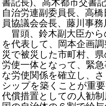
書記長)、高木都市交書
自治労連副委員長、高橋
員協議会会長、藤川事
冒頭、鈴木副大臣から
を代表して、岡本企画調
災で被災した市町村、県
労使一体となって、緊急
な労使関係を確立し、さ
シップを築くことが重要
代償措置としての人勧制