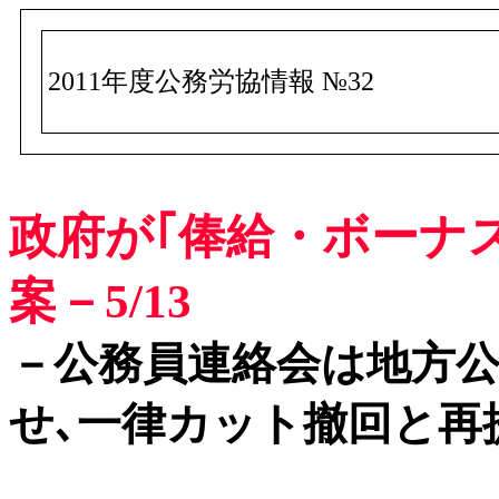
2011年度公務労協情報 №32
政府が｢俸給・ボーナ
案－5/13
－公務員連絡会は地方
せ､一律カット撤回と再