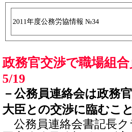
2011年度公務労協情報 №34
政務官交渉で職場組合
5/19
－公務員連絡会は政務
大臣との交渉に臨むこ
公務員連絡会書記長クラ