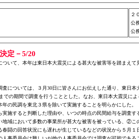
２
公
公
定－5/20
ついて、本年は東日本大震災による甚大な被害等を踏まえて
査については、３月30日に皆さんにお伝えした通り、東日本
(水)までの期間で調査を行うこととした。なお、東日本大震災
本年の民調を東北３県を除いて実施することを明らかにした。
実施すると判断した理由や、いつの時点の民間給与を調査す
地域において多数の事業所が甚大な被害を被っている、②こ
る春闘の回答状況にも遅れが生じているなどの状況から５月１
の人事委員会は難しいが他の人事委員会では調査が可能である