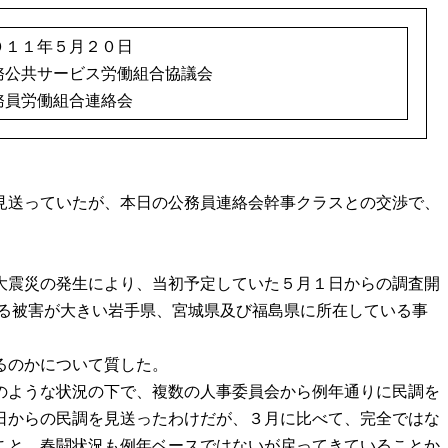
０１１年５月２０日
務公共サービス労働組合協議会
務員労働組合連絡会
見送っていたが、本日の公務員連絡会幹事クラスとの交渉で、
大震災の発生により、当初予定していた５月１日からの調査開
による被害が大きい岩手県、宮城県及び福島県に所在している事
るのかについて質した。
のような状況の下で、複数の人事委員会から例年通りに民調を
日からの民調を見送ったわけだが、３月に比べて、完全ではな
こと、春闘状況も例年ベースではないが戻ってきていることか