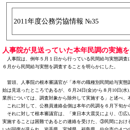
2011年度公務労協情報 №35
人事院が見送っていた本年民調の実施を決
人事院は、例年５月１日から行っている民間給与実態調査に
６月から民間給与実態を調査することを明らかにした。
冒頭、人事院の根本審議官が「本年の職種別民間給与実態調
始は見送ったところであるが、６月24日(金)から８月10日
業所については、調査対象から除外して実施する」と述べ、
これに対して、公務員連絡会側は本年の民調を６月下旬から
それに対して根本審議官は、「東日本大震災により、①広い
実施することは困難であるとの連絡を受けた、③民間におけ
いが回復が見られ、岩手県、宮城県、福島県、仙台市の４つ