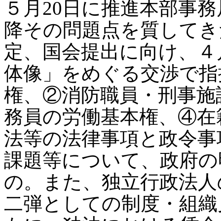
５月20日に推進本部事
降その問題点を質してき
定、国会提出に向け、４
体像」をめぐる交渉で指
権、②消防職員・刑事施
務員の労働基本権、④在
法等の法律事項と政令事
課題等について、政府の
の。また、独立行政法人
二弾としての制度・組織