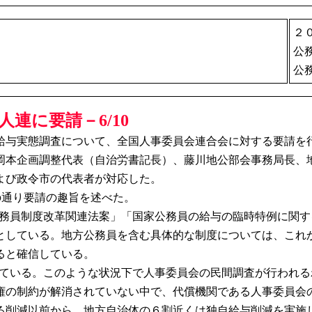
２
公
公
連に要請－6/10
民間給与実態調査について、全国人事委員会連合会に対する要請を
本企画調整代表（自治労書記長）、藤川地公部会事務局長、
よび政令市の代表者が対応した。
の通り要請の趣旨を述べた。
家公務員制度改革関連法案」「国家公務員の給与の臨時特例に関
としている。地方公務員を含む具体的な制度については、これ
ると確信している。
なっている。このような状況下で人事委員会の民間調査が行われ
権の制約が解消されていない中で、代償機関である人事委員会
る削減以前から、地方自治体の６割近くは独自給与削減を実施