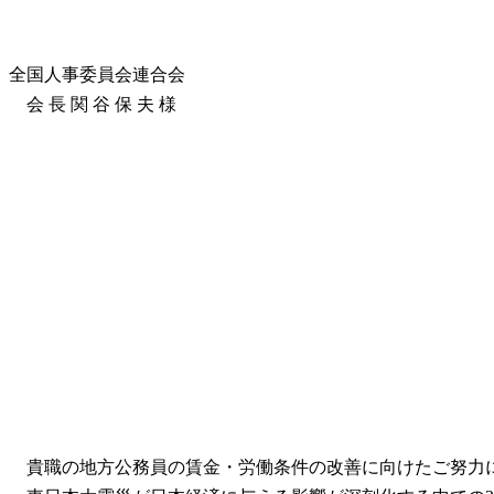
全国人事委員会連合会
会 長 関 谷 保 夫 様
貴職の地方公務員の賃金・労働条件の改善に向けたご努力