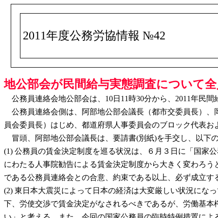
2011年度公務労協情報 №42
地公部会が民間給与実態調査について全人
公務員連絡会地公部会は、10日11時30分から、2011年
公務員連絡会側は、阿部地公部会議長（都市交委員長）、岡
員会委員長）はじめ、都道府県人事委員会のブロック代表お
冒頭、阿部地公部会議長は、要請書(別紙)を手交し、以下
(1) 公務員の賃金決定制度を巡る状況は、６月３日に「国
にわたる人事院勧告による賃金決定制度から大きく変わろう
である公務員連絡会との合意、約束である以上、必ず成立す
(2) 東日本大震災によって日本の経済は大変厳しい状況に
下、労使交渉で賃金決定がなされるべきであるが、労働基本
い」と考える。また、今回の国家公務員の臨時特例措置によ