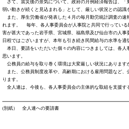
さて、震災後の景気について、政府の月例経済報告は、「東
弱い動きが続くと見込まれる」として、厳しい状況との認識
また、厚生労働省が発表した４月の毎月勤労統計調査の速報
れます。 毎年、各人事委員会が人事院と共同で行っている
害が甚大であった岩手県、宮城県、福島県及び仙台市の人事
日程ではございますが、本年も引き続き民間給与の水準を適
本日、要請をいただいた個々の内容につきましては、各人事
思います。
公務員の給与を取り巻く環境は大変厳しい状況にありますが
また、公務員制度改革や、高齢期における雇用問題など、公
ります。
全人連は、今後も、各人事委員会の主体的な取組を支援する
(別紙） 全人連への要請書