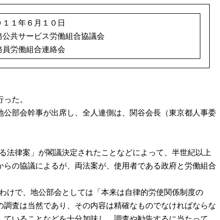
０１１年６月１０日
務公共サービス労働組合協議会
務員労働組合連絡会
行った。
地公部会幹事が出席し、全人連側は、関谷会長（東京都人事委
する法律案」が閣議決定されたことなどによって、半世紀以上
からの協議によるが、両法案が、使用者である政府と労働組合
るわけで、地公部会としては「本来は自律的労使関係制度の
の調査は当然であり、その内容は精確なものでなければならな
していることなどを十分加味し、調査や勧告するに当たって