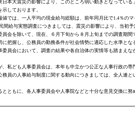
日本大震災の影響により、このところ弱い動きとなっている
を示しております。
値では、一人平均の現金給与総額は、前年同月比で1.4％のマ
民間給与実態調査につきましては、震災の影響により、当初予
委員会を除いて、現在、６月下旬から８月上旬までの調査期間
切に把握し、公務員の勤務条件が社会情勢に適応した水準とな
委員会において、調査の結果や各自治体の実情等も踏まえな
、私ども人事委員会は、本年も中立かつ公正な人事行政の専
務員の人事給与制度に関する動向につきましては、全人連と
とともに、各人事委員会や人事院などと十分な意見交換に努