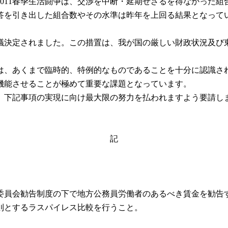
011春季生活闘争は、交渉を中断・延期せざるを得なかった組
答を引き出した組合数やその水準は昨年を上回る結果となって
決定されました。この措置は、我が国の厳しい財政状況及び
、あくまで臨時的、特例的なものであることを十分に認識さ
機能させることが極めて重要な課題となっています。
下記事項の実現に向け最大限の努力を払われますよう要請し
記
委員会勧告制度の下で地方公務員労働者のあるべき賃金を勧告
則とするラスパイレス比較を行うこと。