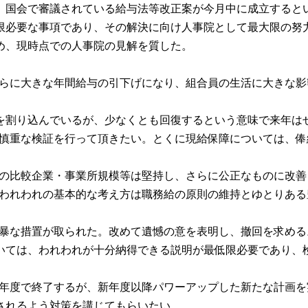
国会で審議されている給与法等改正案が今月中に成立するという
必要な事項であり、その解決に向け人事院として最大限の努力
め、現時点での人事院の見解を質した。
ではさらに大きな年間給与の引下げになり、組合員の生活に大き
割り込んでいるが、少なくとも回復するという意味で来年は
ては慎重な検証を行って頂きたい。とくに現給保障については、
現在の比較企業・事業所規模等は堅持し、さらに公正なものに改
ては、われわれの基本的な考え方は職務給の原則の維持とゆとり
めて乱暴な措置が取られた。改めて遺憾の意を表明し、撤回を求
ついては、われわれが十分納得できる説明が最低限必要であり、
が本年度で終了するが、新年度以降パワーアップした新たな計画を
されるよう対策を講じてもらいたい。