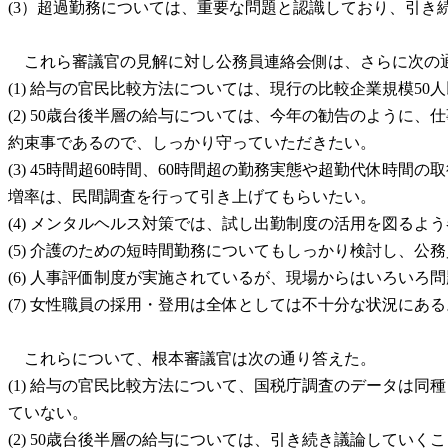
(3）超過勤務については、重要な問題と認識しており、引
これら審議官の見解に対し公務員連絡会側は、さらに次の
(1) 給与の官民比較方法については、現行の比較企業規模
(2) 50歳台後半層の給与については、今年の勧告のよう
約束事であるので、しっかり守っていただきたい。
(3) 45時間超60時間、60時間超の勤務実態や超勤代休時間
増率は、民間調査を行って引き上げてもらいたい。
(4) メンタルヘルス対策では、試し出勤制度の活用を図る
(5) 介護のための短時間勤務についてもしっかり検討し、
(6) 人事評価制度が実施されているが、現場からはいろい
(7) 女性職員の採用・登用は全体としては不十分な状況に
これらについて、根本審議官は次の通り答えた。
(1) 給与の官民比較方法について、国税庁調査のデータは
ていない。
(2) 50歳台後半層の給与については、引き続き議論してい