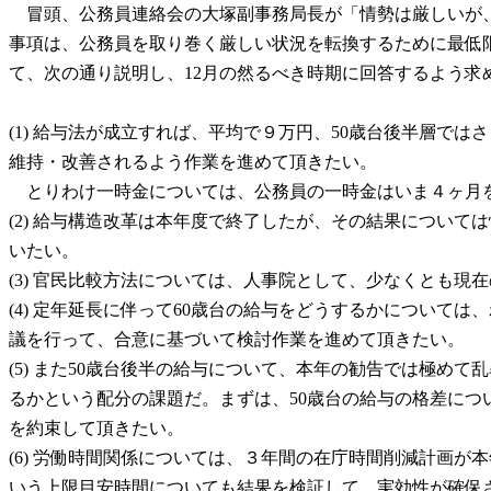
冒頭、公務員連絡会の大塚副事務局長が「情勢は厳しいが、
事項は、公務員を取り巻く厳しい状況を転換するために最低限
て、次の通り説明し、12月の然るべき時期に回答するよう求
(1) 給与法が成立すれば、平均で９万円、50歳台後半層
維持・改善されるよう作業を進めて頂きたい。
とりわけ一時金については、公務員の一時金はいま４ヶ月を
(2) 給与構造改革は本年度で終了したが、その結果につい
いたい。
(3) 官民比較方法については、人事院として、少なくとも
(4) 定年延長に伴って60歳台の給与をどうするかについ
議を行って、合意に基づいて検討作業を進めて頂きたい。
(5) また50歳台後半の給与について、本年の勧告では極
るかという配分の課題だ。まずは、50歳台の給与の格差に
を約束して頂きたい。
(6) 労働時間関係については、３年間の在庁時間削減計画
いう上限目安時間についても結果を検証して、実効性が確保