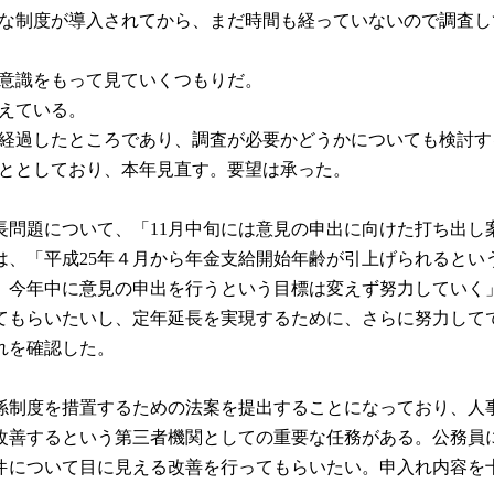
新たな制度が導入されてから、まだ時間も経っていないので調査し
題意識をもって見ていくつもりだ。
考えている。
１年が経過したところであり、調査が必要かどうかについても検討
こととしており、本年見直す。要望は承った。
問題について、「11月中旬には意見の申出に向けた打ち出し
は、「平成25年４月から年金支給開始年齢が引上げられるとい
、今年中に意見の申出を行うという目標は変えず努力していく
てもらいたいし、定年延長を実現するために、さらに努力して
れを確認した。
制度を措置するための法案を提出することになっており、人
改善するという第三者機関としての重要な任務がある。公務員
件について目に見える改善を行ってもらいたい。申入れ内容を十