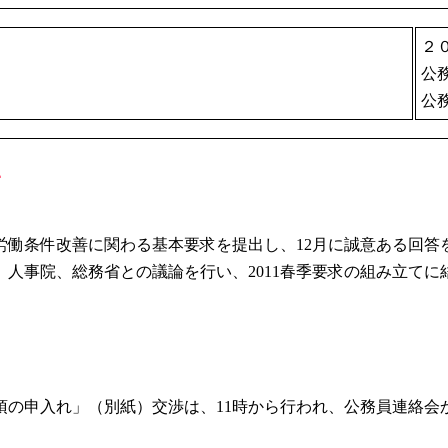
２
公
公
4
・労働条件改善に関わる基本要求を提出し、12月に誠意ある回
人事院、総務省との議論を行い、2011春季要求の組み立て
項の申入れ」（別紙）交渉は、11時から行われ、公務員連絡