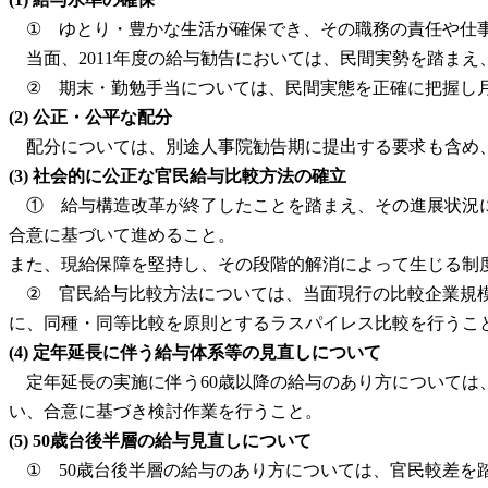
① ゆとり・豊かな生活が確保でき、その職務の責任や仕事
当面、2011年度の給与勧告においては、民間実勢を踏まえ
② 期末・勤勉手当については、民間実態を正確に把握し
(2) 公正・公平な配分
配分については、別途人事院勧告期に提出する要求も含め
(3) 社会的に公正な官民給与比較方法の確立
① 給与構造改革が終了したことを踏まえ、その進展状況に
合意に基づいて進めること。
また、現給保障を堅持し、その段階的解消によって生じる制
② 官民給与比較方法については、当面現行の比較企業規模
に、同種・同等比較を原則とするラスパイレス比較を行うこ
(4) 定年延長に伴う給与体系等の見直しについて
定年延長の実施に伴う60歳以降の給与のあり方については
い、合意に基づき検討作業を行うこと。
(5) 50歳台後半層の給与見直しについて
① 50歳台後半層の給与のあり方については、官民較差を