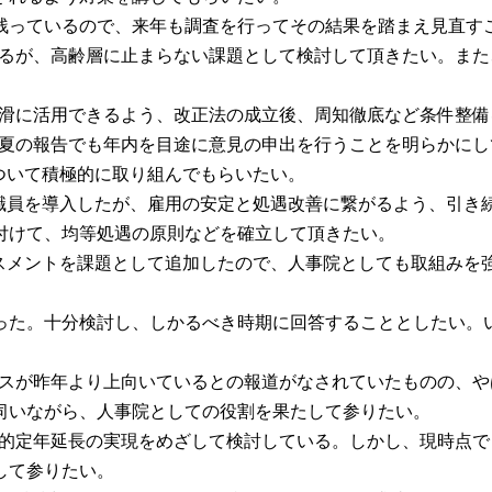
が残っているので、来年も調査を行ってその結果を踏まえ見直す
もあるが、高齢層に止まらない課題として検討して頂きたい。ま
ら円滑に活用できるよう、改正法の成立後、周知徹底など条件整
本年夏の報告でも年内を目途に意見の申出を行うことを明らかに
について積極的に取り組んでもらいたい。
業務職員を導入したが、雇用の安定と処遇改善に繋がるよう、引
付けて、均等処遇の原則などを確立して頂きたい。
ハラスメントを課題として追加したので、人事院としても取組みを
た。十分検討し、しかるべき時期に回答することとしたい。
ーナスが昨年より上向いているとの報道がなされていたものの、
伺いながら、人事院としての役割を果たして参りたい。
の段階的定年延長の実現をめざして検討している。しかし、現時
して参りたい。