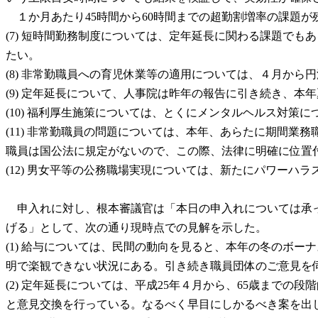
１か月あたり45時間から60時間までの超勤割増率の課題
(7) 短時間勤務制度については、定年延長に関わる課題で
たい。
(8) 非常勤職員への育児休業等の適用については、４月か
(9) 定年延長について、人事院は昨年の報告に引き続き、
(10) 福利厚生施策については、とくにメンタルヘルス対策
(11) 非常勤職員の問題については、本年、あらたに期間
職員は国公法に規定がないので、この際、法律に明確に位置
(12) 男女平等の公務職場実現については、新たにパワー
申入れに対し、根本審議官は「本日の申入れについては承っ
げる」として、次の通り現時点での見解を示した。
(1) 給与については、民間の動向を見ると、本年の冬のボ
明で楽観できない状況にある。引き続き職員団体のご意見を
(2) 定年延長については、平成25年４月から、65歳まで
と意見交換を行っている。なるべく早目にしかるべき案を出