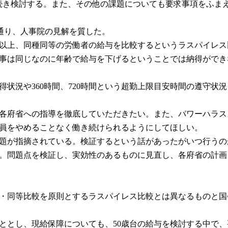
き続き検討する。また、その他の課題についても要求事項をふま
通り、人事院の見解を質した。
50人以上、同種同等の労働者の給与を比較するというラスパイレ
に、仕事は同じなのに年齢で給与を下げるということでは納得が
の取得状況や360時間、720時間という超勤上限目安時間の遵守
よう各府省への指導を徹底していただきたい。また、パワーハラ
公務員をやめることなく働き続けられるようにしてほしい。
ろ問題が指摘されている。検証するという話があったがいつ行う
ある。問題点を検証し、実効性のあるものに見直し、各府省の計
同種・同等比較を原則とするラスパイレス比較とは異なるものと
くこととし、現給保障についても、50歳台の給与を検討する中で