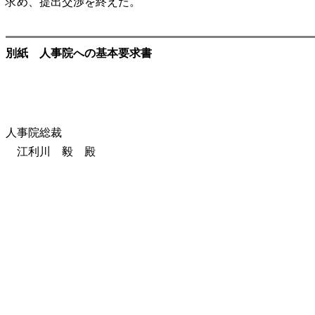
求め、提出交渉を終えた。
別紙 人事院への基本要求書
人事院総裁
江利川 毅 殿