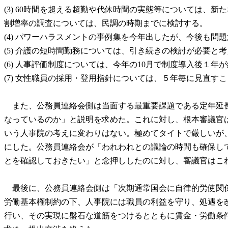
(3) 60時間を超える超勤や代休時間の実態等については、
割増率の調査については、民調の時期までに検討する。
(4) パワーハラスメントの事例集を今年出したが、今後も問
(5) 介護の短時間勤務については、引き続きの検討が必要と
(6) 人事評価制度については、今年の10月で制度導入後
(7) 女性職員の採用・登用指針については、５年毎に見直す
また、公務員連絡会側は当面する最重要課題である定年延長
なっているのか」と説明を求めた。これに対し、根本審議官
いう人事院の考えに変わりはない。極めてタイトで厳しいが
にした。公務員連絡会が「われわれとの議論の時間も確保し
とを確認しておきたい」と念押ししたのに対し、審議官はこ
最後に、公務員連絡会側は「次期通常国会に自律的労使関係
労働基本権制約の下、人事院には職員の利益を守り、処遇を
行い、その実現に盤石な道筋をつけるとともに賃金・労働条