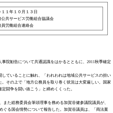
０１１年１０月１３日
務公共サービス労働組合協議会
務員労働組合連絡会
人事院勧告について共通認識をはかるとともに、2011秋季確定
闘していることに触れ、「われわれは地域公共サービスの担い
た。その上で「地方公務員を取り巻く状況は大変厳しい。国家
確定闘争を闘い抜こう」と締めくくった。
、また総務委員会筆頭理事を務める加賀谷健参議院議員が、
めぐる国会情勢について報告した。加賀谷議員は、「両法案