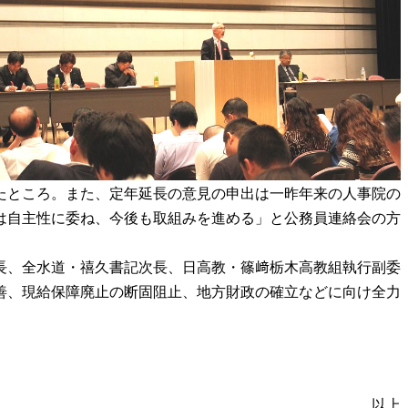
たところ。また、定年延長の意見の申出は一昨年来の人事院の
は自主性に委ね、今後も取組みを進める」と公務員連絡会の方
長、全水道・禧久書記次長、日高教・篠﨑栃木高教組執行副委
善、現給保障廃止の断固阻止、地方財政の確立などに向け全力
以上