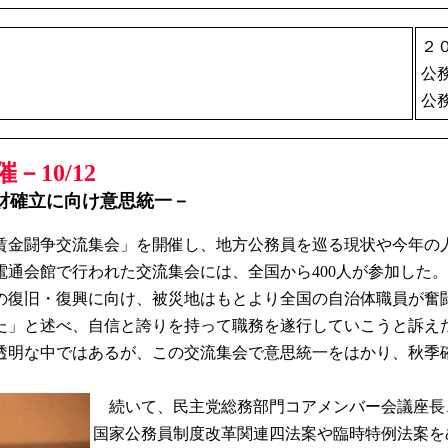
２
公
公
10/12
財確立に向け意思統一－
員賃金闘争交流集会」を開催し、地方公務員を巡る現状や今年の
電通会館で行われた交流集会には、全国から400人が参加した。
復旧・復興に向け、被災地はもとより全国の自治体職員が奮
た」と述べ、自信と誇りを持って職務を遂行していこうと訴え
透明な中ではあるが、この交流集会で意思統一をはかり、秋季
続いて、民主党総務部門コアメンバー会議座長
国家公務員制度改革関連四法案や臨時特例法案を