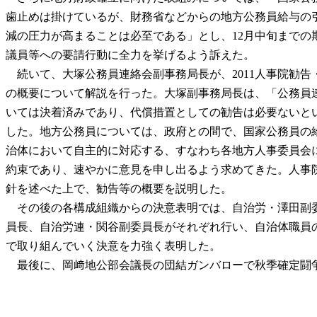
歯止めは掛けているが、財務省などからの地方公務員給与の
減の圧力が高まることは必至である」とし、12月中旬までの
議員等への要請行動に全力を挙げるよう訴えた。
続いて、大塚公務員連絡会副事務局長が、2011人事院勧告
の概要について解説を行った。大塚副事務局長は、「公務員
いては決着済みであり、代償措置としての勧告は必要ないと
した。地方公務員については、政府との間で、国家公務員の
治体において自主的に対応する、すなわち各地方人事委員会
約束であり、速やかに意見を申し出るよう求めてきた。人事
針を述べた上で、勧告等の概要を説明した。
その後の各構成組織からの決意表明では、自治労・澤田副委
員長、自治労連・関谷副委員長がそれぞれ行い、自治体職員
で取り組んでいく決意を力強く表明した。
最後に、岡﨑地公部会議長の団結ガンバローで秋季確定闘