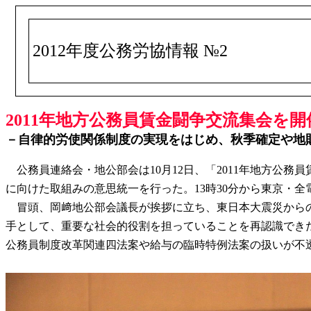
2012年度公務労協情報 №2
2011年地方公務員賃金闘争交流集会を開催－
－自律的労使関係制度の実現をはじめ、秋季確定や地
公務員連絡会・地公部会は10月12日、「2011年地方公務
に向けた取組みの意思統一を行った。13時30分から東京・全
冒頭、岡﨑地公部会議長が挨拶に立ち、東日本大震災からの
手として、重要な社会的役割を担っていることを再認識でき
公務員制度改革関連四法案や給与の臨時特例法案の扱いが不