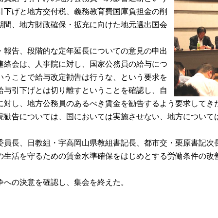
引下げと地方交付税、義務教育費国庫負担金の削
期間、地方財政確保・拡充に向けた地元選出国会
・報告、段階的な定年延長についての意見の申出
連絡会は、人事院に対し、国家公務員の給与につ
いうことで給与改定勧告は行うな、という要求を
給与引下げとは切り離すということを確認し、自
に対し、地方公務員のあるべき賃金を勧告するよう要求してき
院勧告については、国においては実施させない、地方について
員長、日教組・宇高岡山県教組書記長、都市交・栗原書記次
の生活を守るための賃金水準確保をはじめとする労働条件の改
争への決意を確認し、集会を終えた。