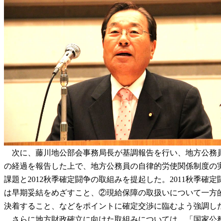
次に、藤川地公部会事務局長が基調報告を行い、地方公務員を
の経過を報告した上で、地方公務員の自律的労使関係制度の実
課題と2012秋季確定闘争の取組みを提起した。2011秋季
は早期妥結をめざすこと、②現給保障の取扱いについて一方
決着すること、などをポイントに確定交渉に臨むよう強調し
さらに地方財政確立に向けた取組みについては、「国家公