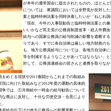
が本年の通常国会に提出されたものの、ほとんど
については、衆議院においては全野党が反対した
案と臨時特例法案を同時決着したいが「ねじれ国
「現在、今年の人事院勧告と臨時特例法案との兼
いいかなど民主党の公務員制度改革・総人件費改
給与への国家公務員の給与削減の影響を遮断する
りであり、すでに各自治体は厳しい地方財政のも
も、地方公務員給与については、各地方自治体に
等を削減するようなことがあってはならない」と
対して、公務員連絡会の皆さんと連携を取りなが
めぐる現状や2011春闘からこれまでの取組み
現に向けた取組みなど2012年度の運動の具体的
確定闘争では、①月例給や一時金の給与勧告について
的な廃止に反対し、十分な労使交渉・合意により
た。
務員給与引下げの地方公務員への影響遮断という