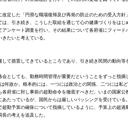
に改定した「円滑な職場復帰及び再発の防止のための受入方針
ては、引き続き、こうした取組を通じて心の健康づくりをはじめ
してアンケート調査を行い、その結果について各府省にフィード
いきたいと考えている。
して措置してきているところであり、引き続き民間の動向等
会としても、勤務時間管理が重要だということをずっと指摘
れは何故か。根本的には、一つには政治との関係、二つには私
も各府省に対し事前の超勤命令を徹底すべきだ。いまの国家公
にあたっているが、国民からは厳しいバッシングを受けている
で超勤予算の確保について指摘しているように、予算上の超過
局長の考えを追及した。