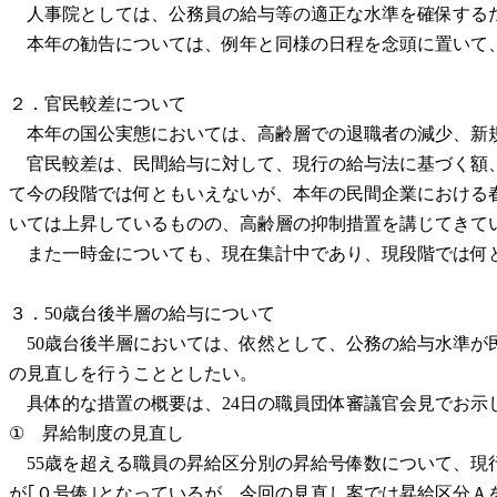
人事院としては、公務員の給与等の適正な水準を確保するた
本年の勧告については、例年と同様の日程を念頭に置いて
２．官民較差について
本年の国公実態においては、高齢層での退職者の減少、新規
官民較差は、民間給与に対して、現行の給与法に基づく額、
て今の段階では何ともいえないが、本年の民間企業における
いては上昇しているものの、高齢層の抑制措置を講じてきて
また一時金についても、現在集計中であり、現段階では何
３．50歳台後半層の給与について
50歳台後半層においては、依然として、公務の給与水準が
の見直しを行うこととしたい。
具体的な措置の概要は、24日の職員団体審議官会見でお示
① 昇給制度の見直し
55歳を超える職員の昇給区分別の昇給号俸数について、現行
が｢０号俸｣となっているが、今回の見直し案では昇給区分