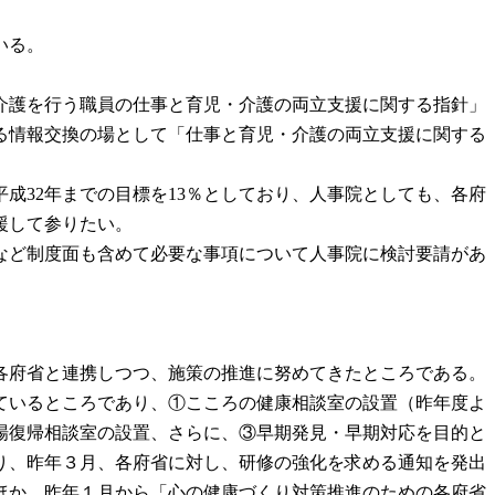
いる。
介護を行う職員の仕事と育児・介護の両立支援に関する指針」
る情報交換の場として「仕事と育児・介護の両立支援に関する
成32年までの目標を13％としており、人事院としても、各府
援して参りたい。
など制度面も含めて必要な事項について人事院に検討要請があ
各府省と連携しつつ、施策の推進に努めてきたところである。
ているところであり、①こころの健康相談室の設置（昨年度よ
場復帰相談室の設置、さらに、③早期発見・早期対応を目的と
り、昨年３月、各府省に対し、研修の強化を求める通知を発出
ほか、昨年１月から「心の健康づくり対策推進のための各府省