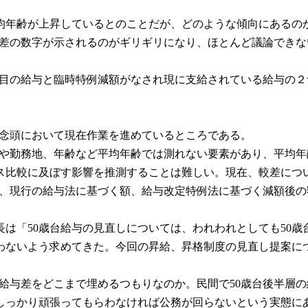
の平均年齢が上昇しているとのことだが、どのような傾向にあるの
は較差の数字が示されるのがギリギリになり、ほとんど議論でき
見た目の給与と臨時特例減額がなされ現に支給されている給与の
とを念頭において現在作業を進めているところである。
役職や勤務地、年齢など平均年齢では測れない要素があり、平均
ス比較に及ぼす影響を推測することは難しい。現在、較差につ
して、現行の給与法に基づく額、給与改定特例法に基づく減額後
は「50歳台給与の見直しについては、われわれとしても50
わないよう求めてきた。今回の昇給、昇格制度の見直し提案に
民の給与差をどこまで埋めるつもりなのか。民間で50歳台後半
もしっかり頑張ってもらわなければ公務が回らないという実態に