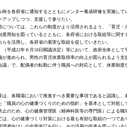
例を各府省に通知するとともにメンター養成研修を実施して
ーアップしつつ、支援して参りたい。
については、これらの制度がより活用されるよう、「育児・
制度周知を図っているとともに、各府省における取組等に関す
れらを活用し、各府省の着実な取組を促していきたい。
平成22年６月18日閣議決定）等において、政府全体として平
備が進められ、男性の育児休業取得率の向上が図られるよう支
議」で、配偶者の転勤に伴う職員への対応として、休業制度
は、各職場において推進すべき重要な事項であると認識し、
た「職員の心の健康づくりのための指針」を基本として対処し
防止のため、心の健康管理医（精神科医等の専門医）による職
ては、心の健康づくり対策における最も有効な取組の一つであ
管理者向け）の全面改訂を行い、その活用の促進を図っている