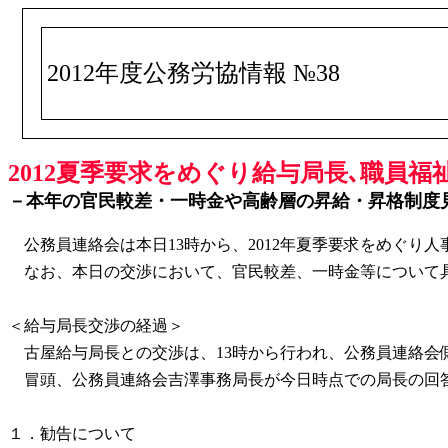
2012年度公務労協情報 №38
2012夏季要求をめぐり給与局長､職員福祉
－本年の官民較差・一時金や高齢層の昇給・昇格制度
公務員連絡会は本日13時から、2012年夏季要求をめぐり
なお、本日の交渉において、官民較差、一時金等について具
＜給与局長交渉の経過＞
古屋給与局長との交渉は、13時から行われ、公務員連絡会
冒頭、公務員連絡会吉澤事務局長が今日時点での局長の回
１．勧告について