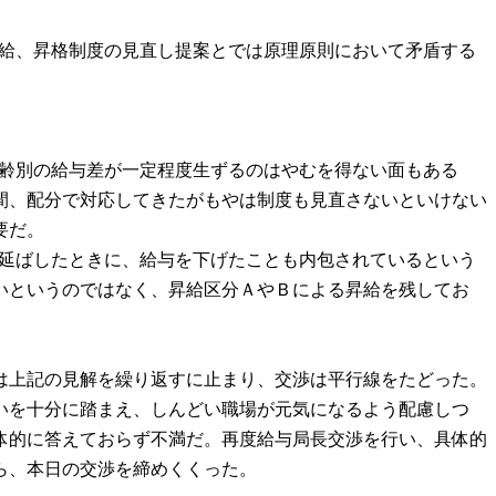
る昇給、昇格制度の見直し提案とでは原理原則において矛盾する
ら年齢別の給与差が一定程度生ずるのはやむを得ない面もある
間、配分で対応してきたがもやは制度も見直さないといけない
要だ。
歳に延ばしたときに、給与を下げたことも内包されているという
いというのではなく、昇給区分ＡやＢによる昇給を残してお
は上記の見解を繰り返すに止まり、交渉は平行線をたどった。
いを十分に踏まえ、しんどい職場が元気になるよう配慮しつ
体的に答えておらず不満だ。再度給与局長交渉を行い、具体的
ら、本日の交渉を締めくくった。