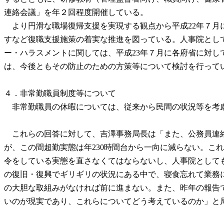
連絡会議」を年２回程度開催している。
より円滑な職場復帰支援を実現する観点から平成22年７月
すなど復職支援施策の着実な推進を図っている。人事院とし
ー・ハラスメントに関しては、平成23年７月に各府省に対
は、今後ともその防止のための方策等について検討を行って
４．非常勤職員制度等について
非常勤職員の休暇については、従来から民間の状況等を考慮
これらの回答に対して、吉澤事務局長は「また、公務員連絡
が、この間超勤実態は年230時間台から一向に減らない。こ
令をしている実態を直さなくてはならないし、人事院として
の復旧・復興でギリギリの状況にある中で、寝食忘れて業務
の大胆な取組みがなければ前に進まない。また、昨年の報告
いのが現実であり、これらについてどう考えているのか」と