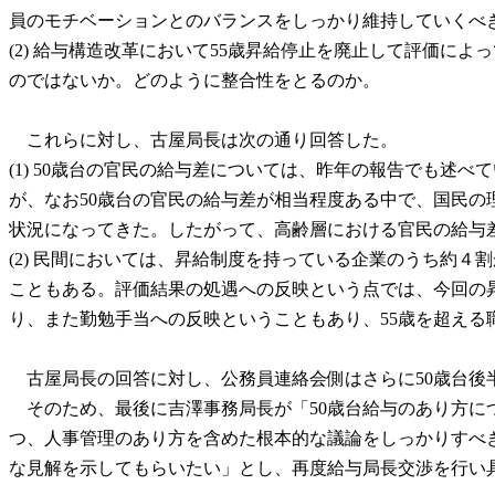
員のモチベーションとのバランスをしっかり維持していくべ
(2) 給与構造改革において55歳昇給停止を廃止して評価
のではないか。どのように整合性をとるのか。
これらに対し、古屋局長は次の通り回答した。
(1) 50歳台の官民の給与差については、昨年の報告でも
が、なお50歳台の官民の給与差が相当程度ある中で、国民
状況になってきた。したがって、高齢層における官民の給与
(2) 民間においては、昇給制度を持っている企業のうち約４
こともある。評価結果の処遇への反映という点では、今回の
り、また勤勉手当への反映ということもあり、55歳を超える
古屋局長の回答に対し、公務員連絡会側はさらに50歳台後
そのため、最後に吉澤事務局長が「50歳台給与のあり方に
つ、人事管理のあり方を含めた根本的な議論をしっかりすべ
な見解を示してもらいたい」とし、再度給与局長交渉を行い