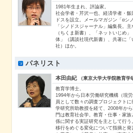
1981年生まれ、評論家。
社会学者・芹沢一也、経済学者・飯
ドスを設立。メールマガジン「αシ
「シノドスジャーナル」編集長。主
（ちくま新書）、「ネットいじめ」
体」（講談社現代新書）、共著に「
社）ほか。
パネリスト
本田由紀
（東京大学大学院教育学
教育学博士。
1994年から日本労働研究機構（現
員として数々の調査プロジェクトに従
学研究所助教授を経て、2008年か
門は教育社会学。教育・仕事・家族
係に関する実証研究を主として行う
移行をめぐる変化について指摘と発