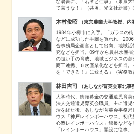
な著書に、「若者と仕事」（東京大
て言うな！」（共著、光文社新書）
木村俊昭
（東京農業大学教授、内
1984年小樽市に入庁。「ガラスの
などに成功した手腕を買われ、200
合事務局企画官として出向。地域活
究などを担当。09年から農林水産
の担い手の育成、地域ビジネスの創
商工連携、６次産業化などを担当。
を『できる！』に変える」（実務教
林田吉司
（あしなが育英会東北事
大学時代、街頭募金の交通遺児育英
法人交通遺児育英会職員、主に遺児
活を経た後、あしなが育英会事務局
ウス「神戸レインボーハウス」初代
心塾レインボーハウス」館長などを
「レインボーハウス」開設に従事。