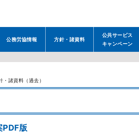
公共サービス
公務労協情報
方針・諸資料
キャンペーン
針・諸資料（過去）
PDF版