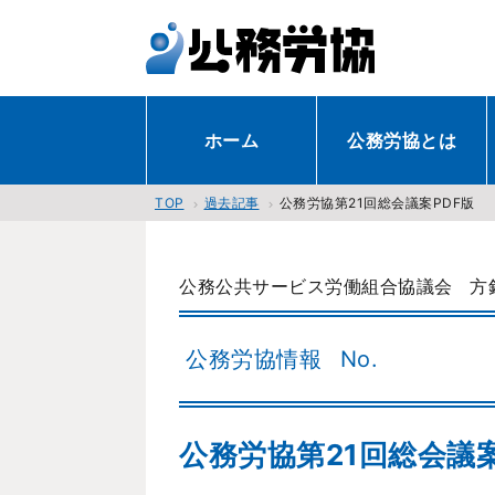
ホーム
公務労協とは
過去記事
公務労協第21回総会議案PDF版
TOP
公務公共サービス労働組合協議会
方
公務労協情報
No.
公務労協第21回総会議案