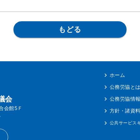
もどる
ホーム
公務労協と
議会
公務労協情
連合会館5Ｆ
方針・諸資
4
公共サービス