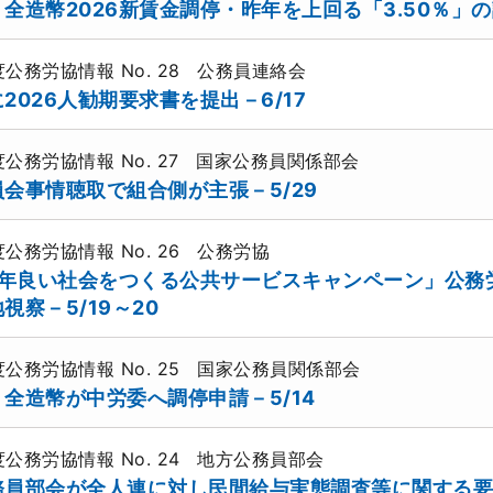
全造幣2026新賃金調停・昨年を上回る「3.50％」
年度公務労協情報
No. 28
公務員連絡会
2026人勧期要求書を提出－6/17
年度公務労協情報
No. 27
国家公務員関係部会
会事情聴取で組合側が主張－5/29
年度公務労協情報
No. 26
公務労協
26年良い社会をつくる公共サービスキャンペーン」公
視察－5/19～20
年度公務労協情報
No. 25
国家公務員関係部会
全造幣が中労委へ調停申請－5/14
年度公務労協情報
No. 24
地方公務員部会
務員部会が全人連に対し民間給与実態調査等に関する要