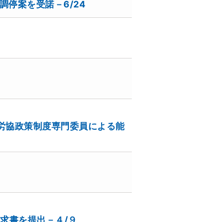
の調停案を受諾－6/24
務労協政策制度専門委員による能
求書を提出－４/９