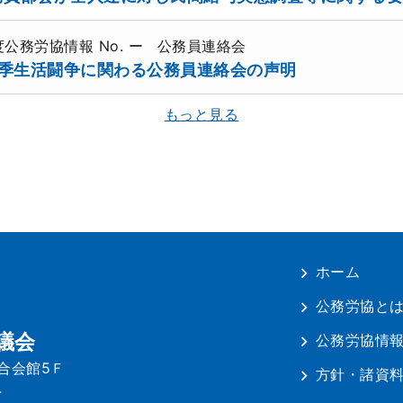
年度公務労協情報
No. ー
公務員連絡会
6春季生活闘争に関わる公務員連絡会の声明
もっと見る
ホーム
公務労協と
議会
公務労協情
連合会館5Ｆ
方針・諸資
4