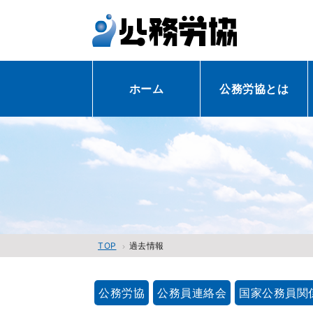
ホーム
公務労協とは
過去情報
TOP
公務労協
公務員連絡会
国家公務員関