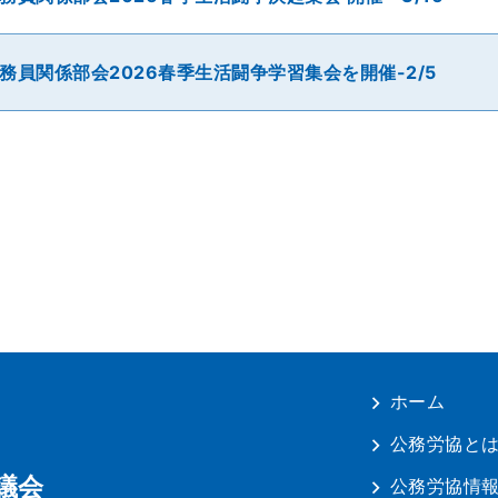
務員関係部会2026春季生活闘争学習集会を開催-2/5
ホーム
公務労協と
議会
公務労協情