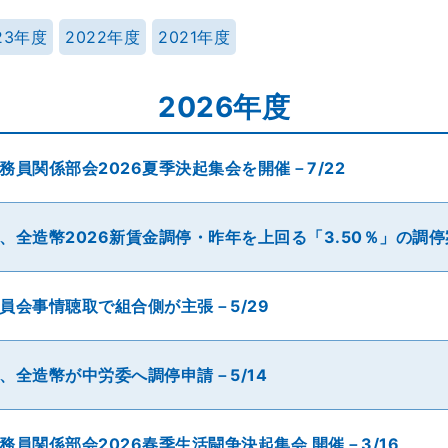
23年度
2022年度
2021年度
2026年度
務員関係部会2026夏季決起集会を開催－7/22
、全造幣2026新賃金調停・昨年を上回る「3.50％」の調
員会事情聴取で組合側が主張－5/29
、全造幣が中労委へ調停申請－5/14
務員関係部会2026春季生活闘争決起集会 開催－3/16