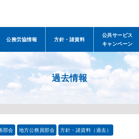
公共サービス
公務労協情報
方針・諸資料
キャンペーン
過去情報
係部会
地方公務員部会
方針・諸資料（過去）