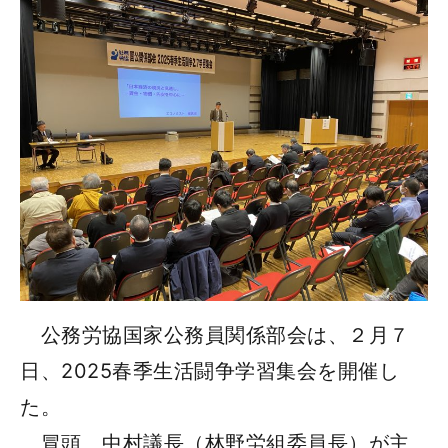
公務労協国家公務員関係部会は、２月７
日、2025春季生活闘争学習集会を開催し
た。
冒頭、中村議長（林野労組委員長）が主