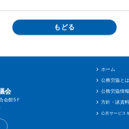
もどる
ホーム
公務労協と
議会
公務労協情
連合会館5Ｆ
方針・諸資
4
公共サービス