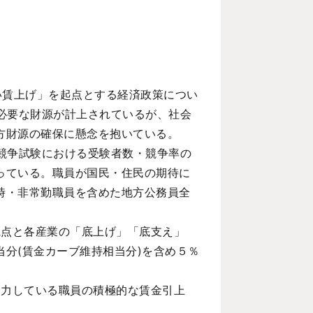
い賃上げ」を起点とする経済政策につい
必要な財源が計上されているが、社会
方財源の確保に懸念を抱いている。
競争試験における受験者数・競争率の
っている。職員が国民・住民の期待に
時・非常勤職員を含めた地方公務員全
観点と各産業の「底上げ」「底支え」
分(賃金カーブ維持相当分)を含め５％
努力している職員の積極的な賃金引上