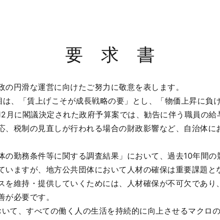
要 求 書
政の円滑な運営に向けたご努力に敬意を表します。
相は、「賃上げこそが成長戦略の要」とし、「物価上昇に負
12月に閣議決定された政府予算案では、勧告に伴う職員の給
応、税制の見直しが行われる場合の財政影響など、自治体に
の勤務条件等に関する調査結果」において、過去10年間の
ていますが、地方公共団体において人材の確保は重要課題と
スを維持・提供していくためには、人材確保が不可欠であり
善が必要です。
おいて、すべての働く人の生活を持続的に向上させるマクロ