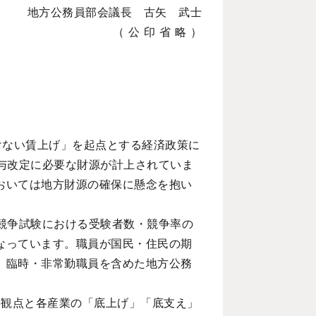
地方公務員部会議長 古矢 武士
（ 公 印 省 略 ）
けない賃上げ」を起点とする経済政策に
与改定に必要な財源が計上されていま
おいては地方財源の確保に懸念を抱い
競争試験における受験者数・競争率の
なっています。職員が国民・住民の期
、臨時・非常勤職員を含めた地方公務
の観点と各産業の「底上げ」「底支え」