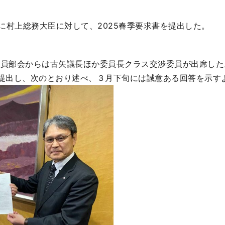
に村上総務大臣に対して、2025春季要求書を提出した。
公務員部会からは古矢議長ほか委員長クラス交渉委員が出席した
提出し、次のとおり述べ、３月下旬には誠意ある回答を示す