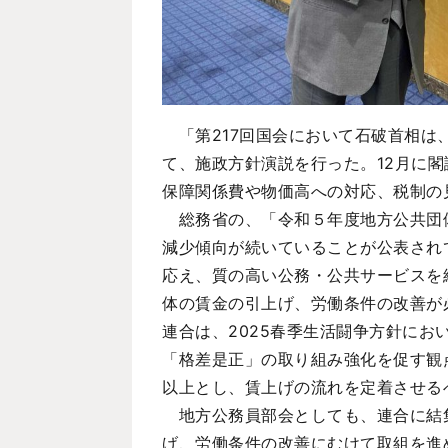
「第217回国会において石破首相は
て、施政方針演説を行った。12月に
保障関係費や物価高への対応、税制の
総務省の、「令和５年度地方公共団体
減少傾向が続いていることが公表され
応え、質の高い公務・公共サービスを
体の賃金の引上げ、労働条件の改善が
連合は、2025春季生活闘争方針に
「格差是正」の取り組み強化を促す観
以上とし、賃上げの流れを定着させる
地方公務員部会としても、連合に結集
げ、労働条件の改善にむけて取組を進