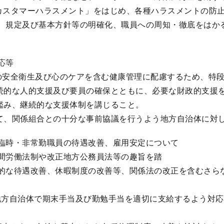
カスタマーハラスメント」をはじめ、各種ハラスメントの防
、規定及び基本方針等の明確化、職員への周知・徹底をはか
応等
員の安全衛生及び心のケアを含む健康管理に配慮するため、特
継続的な人的支援及び要員の確保とともに、必要な財政的支援
を鑑み、継続的な支援体制を講じること。
いて、関係組合との十分な事前協議を行うよう地方自治体に対
臨時・非常勤職員の待遇改善、雇用安定について
間労働法制や改正地方公務員法等の趣旨を踏
的な待遇改善、休暇制度の改善等、関係法の改正を含むさら
地方自治体で期末手当及び勤勉手当を適切に支給するよう対