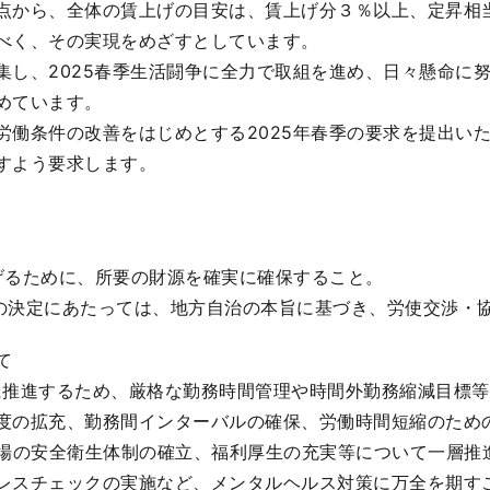
点から、全体の賃上げの目安は、賃上げ分３％以上、定昇相当
べく、その実現をめざすとしています。
し、2025春季生活闘争に全力で取組を進め、日々懸命に
めています。
働条件の改善をはじめとする2025年春季の要求を提出い
すよう要求します。
上げるために、所要の財源を確実に確保すること。
件の決定にあたっては、地方自治の本旨に基づき、労使交渉・
て
に推進するため、厳格な勤務時間管理や時間外勤務縮減目標
度の拡充、勤務間インターバルの確保、労働時間短縮のため
場の安全衛生体制の確立、福利厚生の充実等について一層推
レスチェックの実施など、メンタルヘルス対策に万全を期す