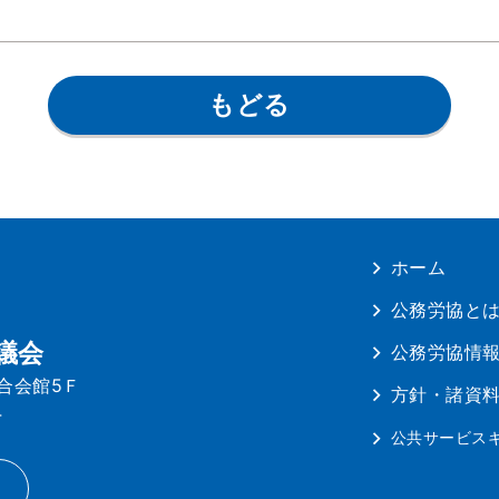
もどる
ホーム
公務労協と
議会
公務労協情
連合会館5Ｆ
方針・諸資
4
公共サービス