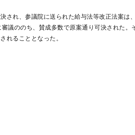
可決され、参議院に送られた給与法等改正法案は、
に審議ののち、賛成多数で原案通り可決された。
行されることとなった。