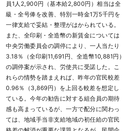
員1人2,900円（基本給2,800円）相当は全
級・全号俸を改善、特別一時金1万5千円を
一律支給で妥結・整理がはかられている。
また、全印刷・全造幣の新賃金については
中央労働委員会の調停により、一人当たり
3.18％（全印刷11,691円、全造幣10,881円）
の調停案が示され、労使共に受諾した。こ
れらの情勢を踏まえれば、昨年の官民較差
0.96％（3,869円）を上回る較差を想定し
ている。今年の勧告に対する組合員の期待
感も高まっているが、一方で配分に関わっ
ては、地域手当非支給地域の初任給の官民
格差の解消が重要な課題となるが、民間企