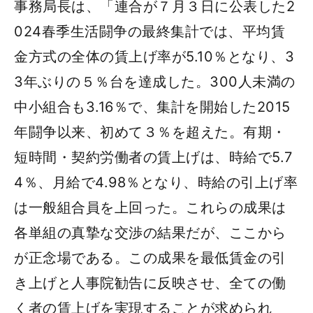
事務局長は、「連合が７月３日に公表した2
024春季生活闘争の最終集計では、平均賃
金方式の全体の賃上げ率が5.10％となり、3
3年ぶりの５％台を達成した。300人未満の
中小組合も3.16％で、集計を開始した2015
年闘争以来、初めて３％を超えた。有期・
短時間・契約労働者の賃上げは、時給で5.7
4％、月給で4.98％となり、時給の引上げ率
は一般組合員を上回った。これらの成果は
各単組の真摯な交渉の結果だが、ここから
が正念場である。この成果を最低賃金の引
き上げと人事院勧告に反映させ、全ての働
く者の賃上げを実現することが求められ