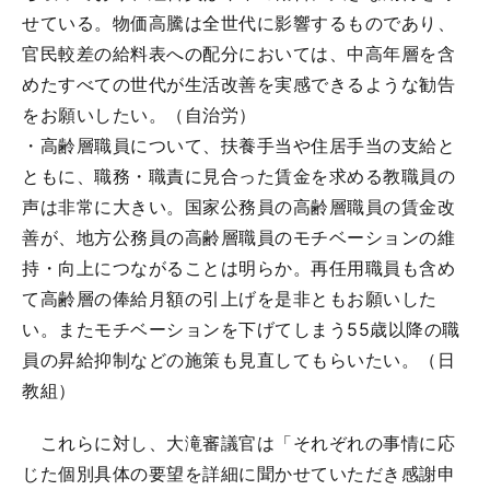
せている。物価高騰は全世代に影響するものであり、
官民較差の給料表への配分においては、中高年層を含
めたすべての世代が生活改善を実感できるような勧告
をお願いしたい。（自治労）
・高齢層職員について、扶養手当や住居手当の支給と
ともに、職務・職責に見合った賃金を求める教職員の
声は非常に大きい。国家公務員の高齢層職員の賃金改
善が、地方公務員の高齢層職員のモチベーションの維
持・向上につながることは明らか。再任用職員も含め
て高齢層の俸給月額の引上げを是非ともお願いした
い。またモチベーションを下げてしまう55歳以降の職
員の昇給抑制などの施策も見直してもらいたい。（日
教組）
これらに対し、大滝審議官は「それぞれの事情に応
じた個別具体の要望を詳細に聞かせていただき感謝申