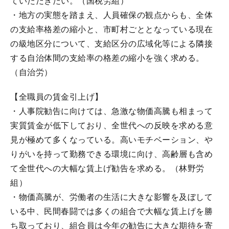
ていただきたい。（国税労組）
・地方の実態を踏まえ、人員確保の観点からも、全体
の支給率格差の縮小と、市町村ごととなっている現在
の級地区分について、支給区分の広域化等による隣接
する自治体間の支給率の格差の縮小を強く求める。
（自治労）
【全職員の賃金引上げ】
・人事院勧告に向けては、急激な物価高騰も相まって
実質賃金が低下しており、全世代への反映を求める意
見が極めて多くなっている。高いモチベーション、や
りがいを持って勤務できる環境に向け、高齢層も含め
て全世代への大幅な賃上げ勧告を求める。（林野労
組）
・物価高騰が、労働者の生活に大きな影響を及ぼして
いる中、民間春闘では多くの組合で大幅な賃上げを勝
ち取っており、組合員は今年の勧告に大きな期待を寄