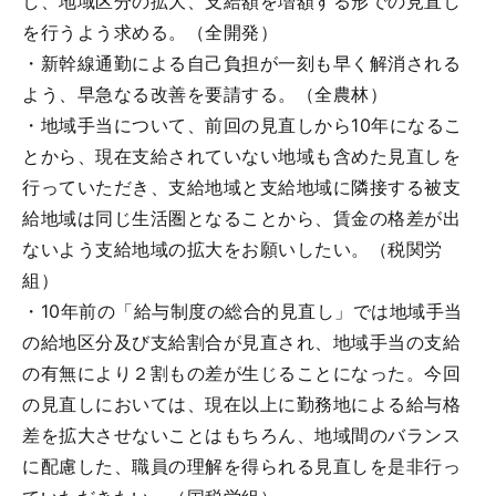
し、地域区分の拡大、支給額を増額する形での見直し
を行うよう求める。（全開発）
・新幹線通勤による自己負担が一刻も早く解消される
よう、早急なる改善を要請する。（全農林）
・地域手当について、前回の見直しから10年になるこ
とから、現在支給されていない地域も含めた見直しを
行っていただき、支給地域と支給地域に隣接する被支
給地域は同じ生活圏となることから、賃金の格差が出
ないよう支給地域の拡大をお願いしたい。（税関労
組）
・10年前の「給与制度の総合的見直し」では地域手当
の給地区分及び支給割合が見直され、地域手当の支給
の有無により２割もの差が生じることになった。今回
の見直しにおいては、現在以上に勤務地による給与格
差を拡大させないことはもちろん、地域間のバランス
に配慮した、職員の理解を得られる見直しを是非行っ