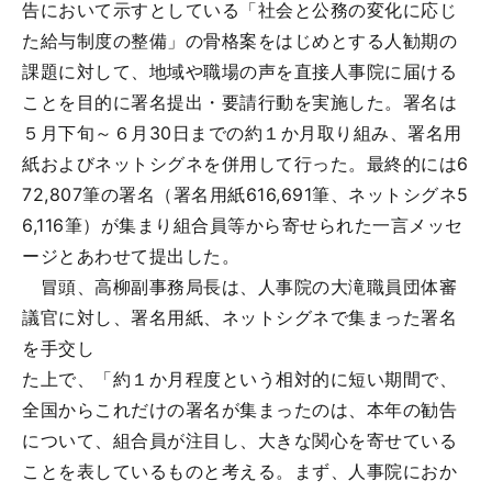
告において示すとしている「社会と公務の変化に応じ
た給与制度の整備」の骨格案をはじめとする人勧期の
課題に対して、地域や職場の声を直接人事院に届ける
ことを目的に署名提出・要請行動を実施した。署名は
５月下旬～６月30日までの約１か月取り組み、署名用
紙およびネットシグネを併用して行った。最終的には6
72,807筆の署名（署名用紙616,691筆、ネットシグネ5
6,116筆）が集まり組合員等から寄せられた一言メッセ
ージとあわせて提出した。
冒頭、高柳副事務局長は、人事院の大滝職員団体審
議官に対し、署名用紙、ネットシグネで集まった署名
を手交し
た上で、「約１か月程度という相対的に短い期間で、
全国からこれだけの署名が集まったのは、本年の勧告
について、組合員が注目し、大きな関心を寄せている
ことを表しているものと考える。まず、人事院におか