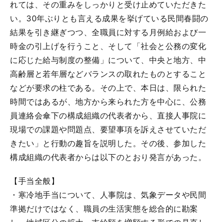
れては、その重みをしっかりと受け止めていただきた
い。30年ぶりとも言える成果を挙げている民間春闘の
結果を引き継ぎつつ、全職員に対する月例給および一
時金の引上げを行うこと、そして「社会と公務の変化
に応じた給与制度の整備」について、中央と地方、中
高齢層と若年層などバランスの取れたものとすること
などが要求の柱である。その上で、本日は、限られた
時間ではあるが、地方から来られた方を中心に、公務
員連絡会傘下の構成組織の代表者から、直接人事院に
現場での課題や問題点、要望事項を訴えさせていただ
きたい」と行動の趣旨を説明した。その後、参加した
構成組織の代表者からは以下のとおり発言があった。
【手当全般】
・寒冷地手当について、人事院は、気象データや民間
準拠だけではなく、職員の生活実態を総合的に勘案